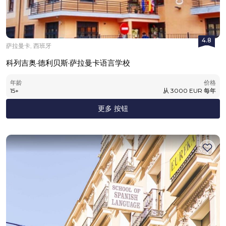
4.8
萨拉曼卡, 西班牙
科列吉奥·德利贝斯·萨拉曼卡语言学校
年龄
价格
15
+
从
3000
EUR
每年
更多 按钮