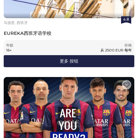
4.8
马德里, 西班牙
EUREKA西班牙语学校
年龄
价格
16
+
从
2500
EUR
每年
更多 按钮