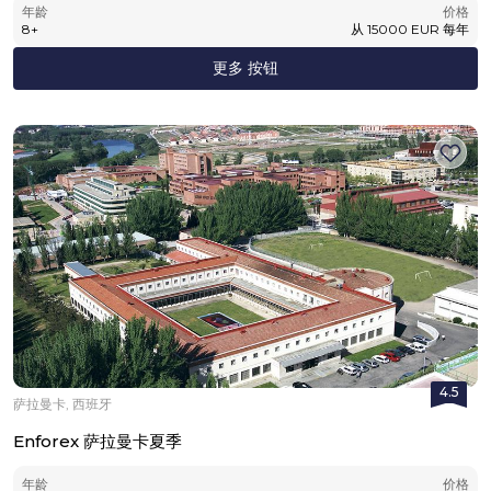
年龄
价格
8
+
从
15000
EUR
每年
更多 按钮
4.5
萨拉曼卡, 西班牙
Enforex 萨拉曼卡夏季
年龄
价格