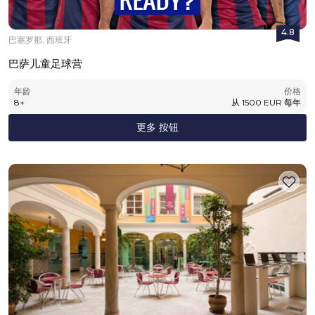
4.8
巴塞罗那, 西班牙
巴萨儿童足球营
年龄
价格
8
+
从
1500
EUR
每年
更多 按钮