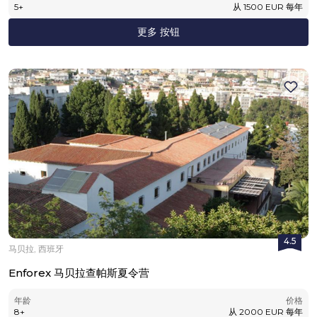
5
+
从
1500
EUR
每年
更多 按钮
4.5
马贝拉, 西班牙
Enforex 马贝拉查帕斯夏令营
年龄
价格
8
+
从
2000
EUR
每年