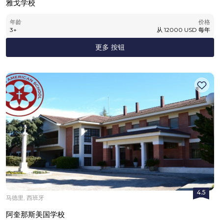
雅戈学校
年龄
价格
3
+
从
12000
USD
每年
更多 按钮
4.5
马德里, 西班牙
阿奎那斯美国学校