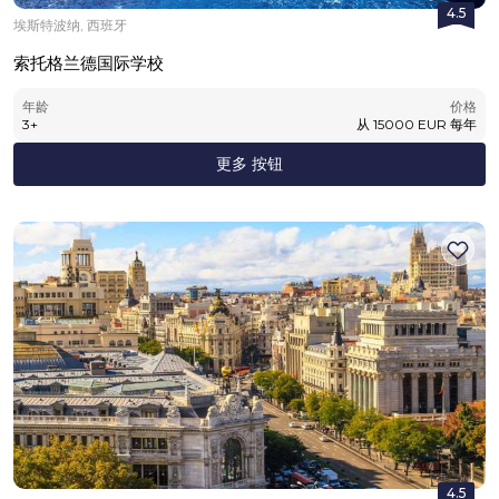
4.5
埃斯特波纳, 西班牙
索托格兰德国际学校
年龄
价格
3
+
从
15000
EUR
每年
更多 按钮
4.5