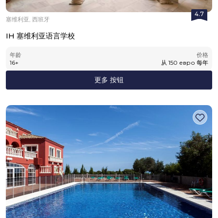
4.7
塞维利亚, 西班牙
IH 塞维利亚语言学校
年龄
价格
16
+
从
150
евро
每年
更多 按钮