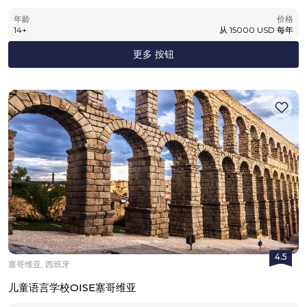
年龄
价格
14
+
从
15000
USD
每年
更多 按钮
4.5
塞哥维亚, 西班牙
儿童语言学校OISE塞哥维亚