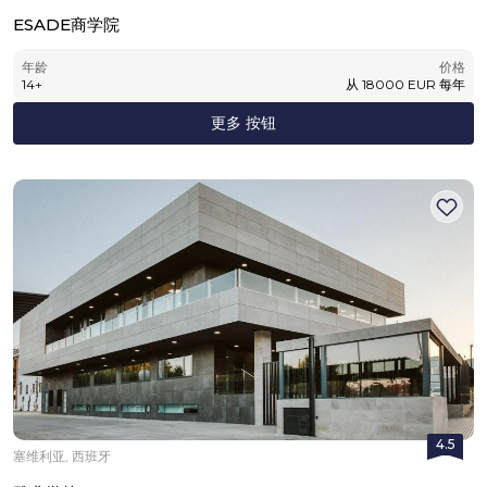
ESADE商学院
年龄
价格
14
+
从
18000
EUR
每年
更多 按钮
4.5
塞维利亚, 西班牙