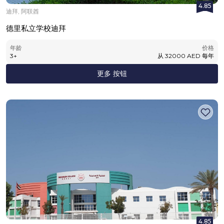
4.85
迪拜, 阿联酋
德里私立学校迪拜
年龄
价格
3
+
从
32000
AED
每年
更多 按钮
4.85