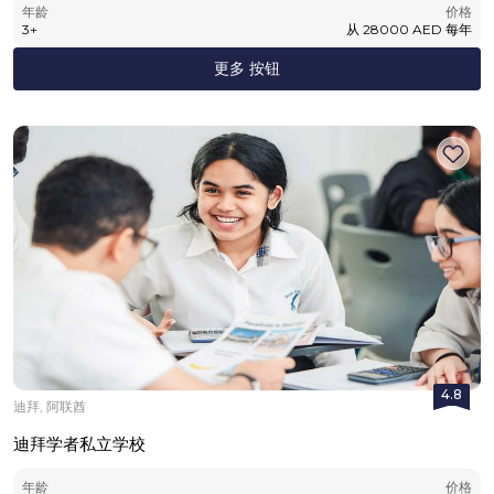
年龄
价格
3
+
从
28000
AED
每年
更多 按钮
4.8
迪拜, 阿联酋
迪拜学者私立学校
年龄
价格