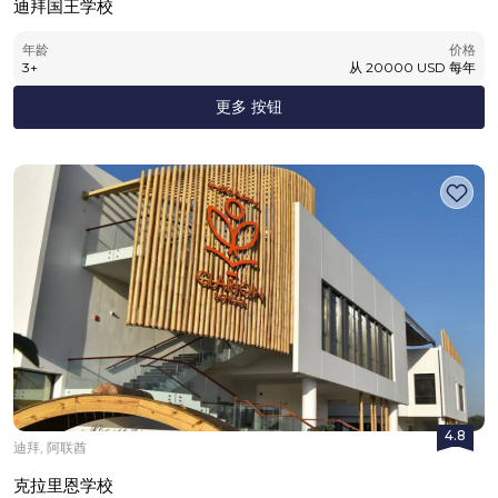
迪拜国王学校
年龄
价格
3
+
从
20000
USD
每年
更多 按钮
4.8
迪拜, 阿联酋
克拉里恩学校