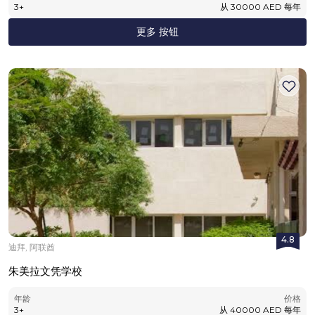
3
+
从
30000
AED
每年
更多 按钮
4.8
迪拜, 阿联酋
朱美拉文凭学校
年龄
价格
3
+
从
40000
AED
每年