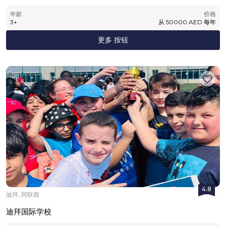
年龄
价格
3
+
从
50000
AED
每年
更多 按钮
4.8
迪拜, 阿联酋
迪拜国际学校