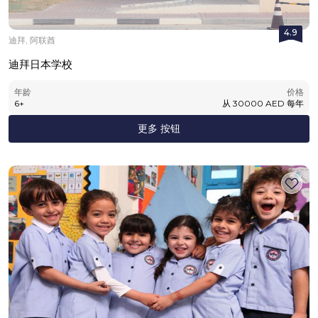
4.9
迪拜, 阿联酋
迪拜日本学校
年龄
价格
6
+
从
30000
AED
每年
更多 按钮