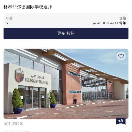
格林菲尔德国际学校迪拜
年龄
价格
3
+
从
45000
AED
每年
更多 按钮
4.8
迪拜, 阿联酋