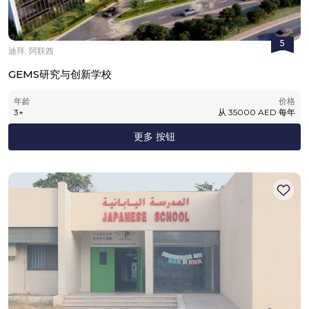
5
迪拜, 阿联酋
GEMS研究与创新学校
年龄
价格
3
+
从
35000
AED
每年
更多 按钮