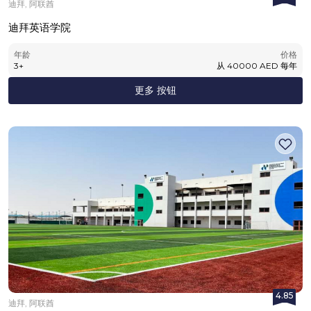
迪拜, 阿联酋
迪拜英语学院
年龄
价格
3
+
从
40000
AED
每年
更多 按钮
4.85
迪拜, 阿联酋