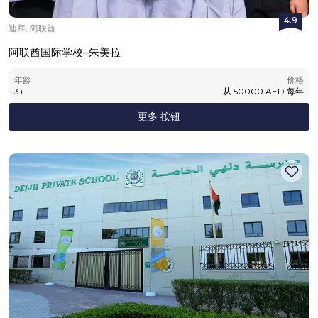
4.9
迪拜, 阿联酋
阿联酋国际学校–朱美拉
年龄
价格
3
+
从
50000
AED
每年
更多 按钮