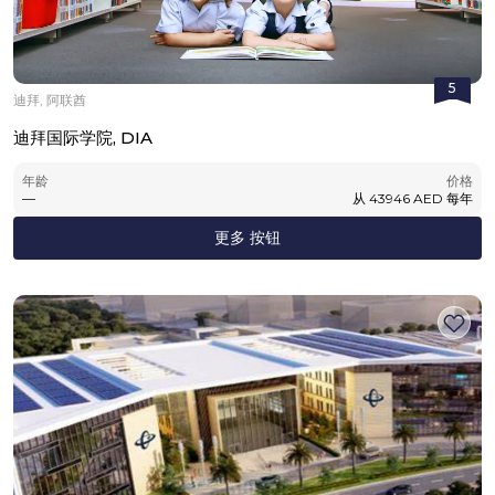
5
迪拜, 阿联酋
迪拜国际学院, DIA
年龄
价格
—
从
43946
AED
每年
更多 按钮