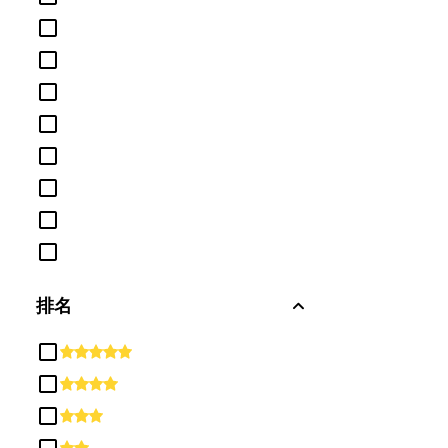
历史
哲学与宗教研究
国土安全、执法、消防及相关保护
服务
图书馆学
基本技能及发展/补救教育
外语、文学和语言学
多/跨学科研究
家庭及消费者科学/人文科学
工程技术及工程相关领域
排名
工程部
康乐及康
建筑行业
建筑设计
心理学