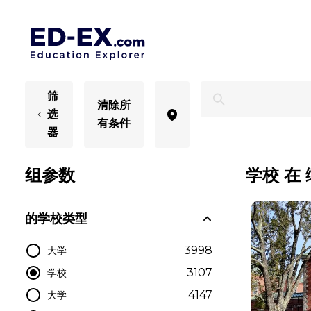
缅因学校，为孩子学习 - Ed-Ex
筛
清除所
选
有条件
器
组参数
学校 在
的学校类型
3998
大学
3107
学校
4147
大学