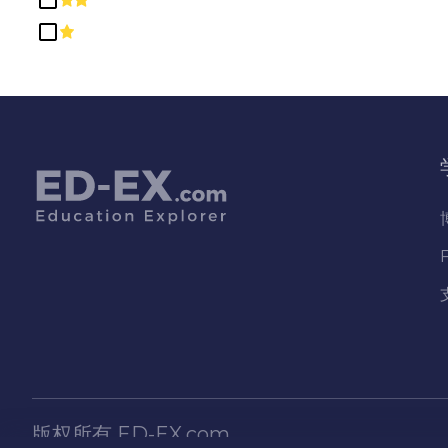
教育
数学与统计学
文科、理科、通识及人文学科
机械及维修技术/技术员
法律专业及研究
物理科学
生物和生物医学科学
电脑及资讯科学及支援服务
社会科学
神学与宗教职业
种族、文化、性别和群体研究
科学技术/技术人员
精密生产
版权所有
ED-EX.com
自然资源和保护