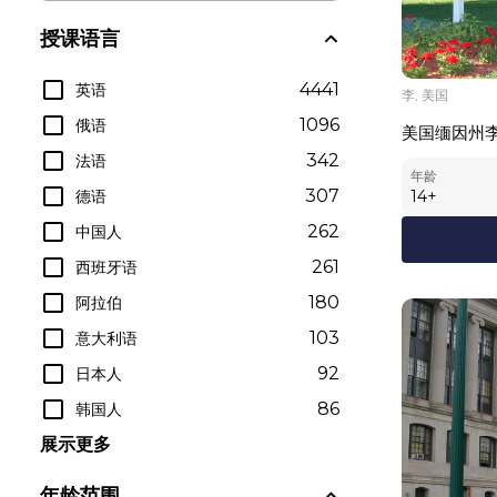
授课语言
4441
英语
李, 美国
1096
俄语
美国缅因州
342
法语
年龄
307
德语
14
+
262
中国人
261
西班牙语
180
阿拉伯
103
意大利语
92
日本人
86
韩国人
展示更多
年龄范围