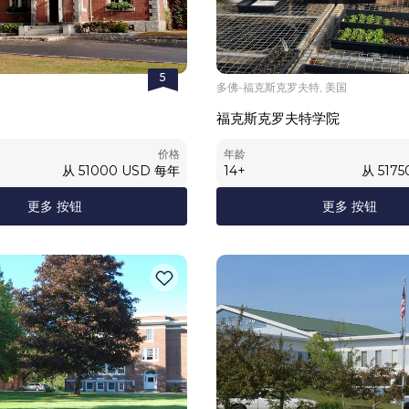
5
多佛-福克斯克罗夫特, 美国
福克斯克罗夫特学院
价格
年龄
从
51000
USD
每年
14
+
从
5175
更多 按钮
更多 按钮