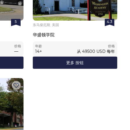
5
4.3
东马柴厄斯, 美国
M
华盛顿学院
价格
年龄
价格
—
14
+
从
49500
USD
每年
更多 按钮