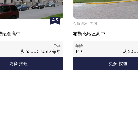
4.3
布斯贝港, 美国
特纪念高中
布斯比地区高中
价格
年龄
从
45000
USD
每年
14
+
从
500
更多 按钮
更多 按钮