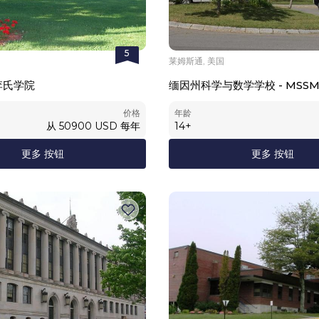
5
莱姆斯通, 美国
李氏学院
缅因州科学与数学学校 - MSS
价格
年龄
从
50900
USD
每年
14
+
更多 按钮
更多 按钮