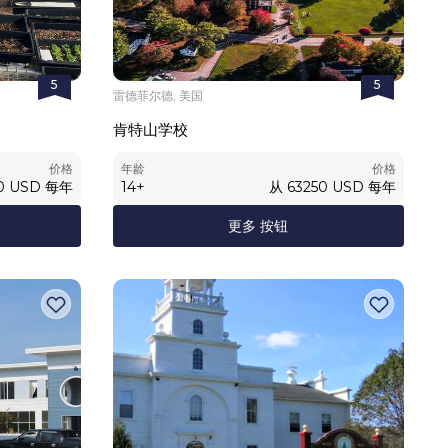
5
5
雷德菲尔德, 美国
肯特山学校
价格
年龄
价格
0
USD
每年
14
+
从
63250
USD
每年
更多 按钮