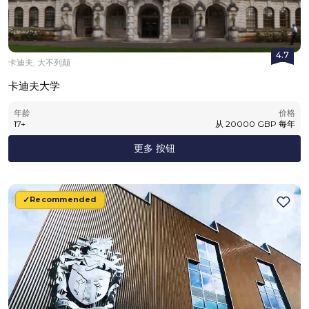
4.7
卡迪夫, 大不列颠
卡迪夫大学
年龄
价格
17
+
从
20000
GBP
每年
更多 按钮
Recommended