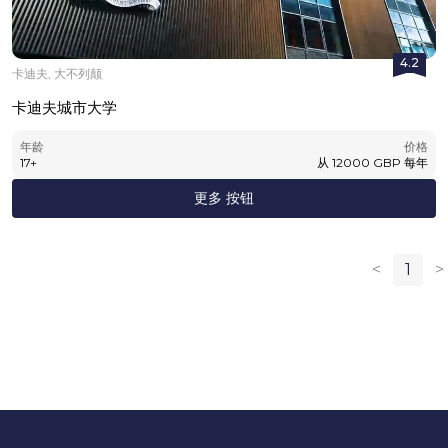
4.2
卡迪夫, 大不列颠
卡迪夫城市大学
年龄
价格
17
+
从
12000
GBP
每年
更多 按钮
<
1
>