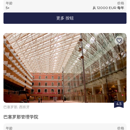
年龄
价格
5
+
从
12000
EUR
每年
更多 按钮
4.5
巴塞罗那, 西班牙
巴塞罗那管理学院
年龄
价格