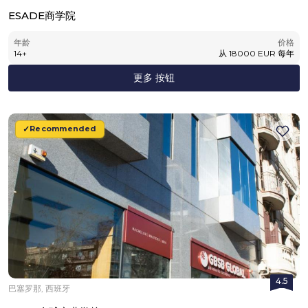
ESADE商学院
年龄
价格
14
+
从
18000
EUR
每年
更多 按钮
Recommended
4.5
巴塞罗那, 西班牙