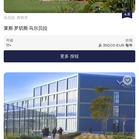
4.8
马贝拉, 西班牙
莱斯·罗切斯·马尔贝拉
年龄
价格
17
+
从
35000
EUR
每年
更多 按钮