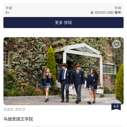
年龄
价格
3
+
从
12000
USD
每年
更多 按钮
4.5
马德里, 西班牙
马德里国王学院