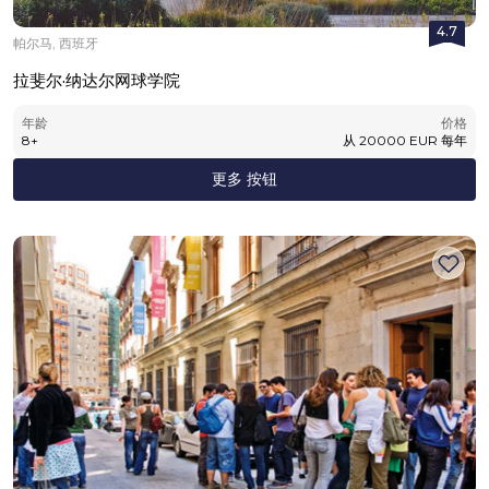
4.7
帕尔马, 西班牙
拉斐尔·纳达尔网球学院
年龄
价格
8
+
从
20000
EUR
每年
更多 按钮