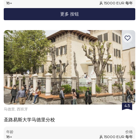
18
+
从
15000
EUR
每年
更多 按钮
4.5
马德里, 西班牙
圣路易斯大学马德里分校
年龄
价格
18
+
从
15000
EUR
每年