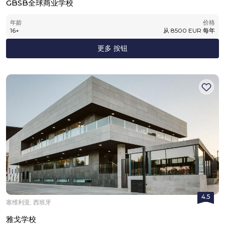
GBSB全球商业学校
年龄
价格
16
+
从
8500
EUR
每年
更多 按钮
4.5
塞维利亚, 西班牙
雅戈学校