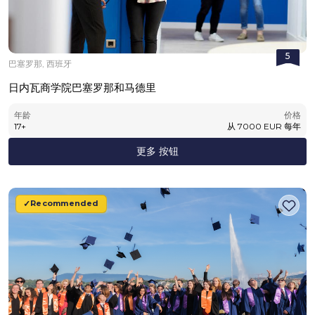
5
巴塞罗那, 西班牙
日内瓦商学院巴塞罗那和马德里
年龄
价格
17
+
从
7000
EUR
每年
更多 按钮
Recommended