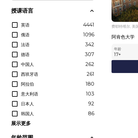
授课语言
4441
英语
费耶特维尔, 美
1096
俄语
阿肯色大学
342
法语
年龄
307
德语
17
+
262
中国人
261
西班牙语
180
阿拉伯
103
意大利语
92
日本人
86
韩国人
展示更多
年龄范围