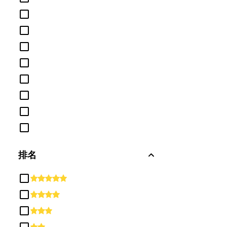
历史
哲学与宗教研究
国土安全、执法、消防及相关保护
服务
图书馆学
基本技能及发展/补救教育
外语、文学和语言学
多/跨学科研究
家庭及消费者科学/人文科学
工程技术及工程相关领域
排名
工程部
康乐及康
建筑行业
建筑设计
心理学