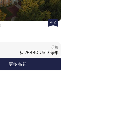
4.2
国
价格
从
26880
USD
每年
更多 按钮