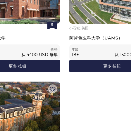
5
小石城, 美国
大学
阿肯色医科大学（UAMS）
价格
年龄
从
4400
USD
每年
18
+
从
1500
更多 按钮
更多 按钮