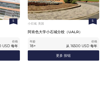
5
5
小石城, 美国
阿肯色大学小石城分校（UALR）
价格
年龄
价格
0
USD
每年
18
+
从
16500
USD
每年
更多 按钮