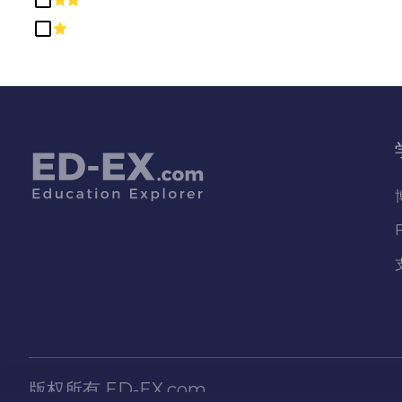
教育
数学与统计学
文科、理科、通识及人文学科
机械及维修技术/技术员
法律专业及研究
物理科学
生物和生物医学科学
电脑及资讯科学及支援服务
社会科学
神学与宗教职业
种族、文化、性别和群体研究
科学技术/技术人员
精密生产
版权所有
ED-EX.com
自然资源和保护