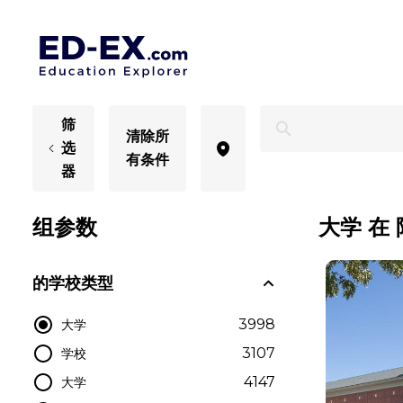
适合阿肯色际学生的海外大学 - Ed-Ex
筛
清除所
选
有条件
器
组参数
大学 在
的学校类型
3998
大学
3107
学校
4147
大学