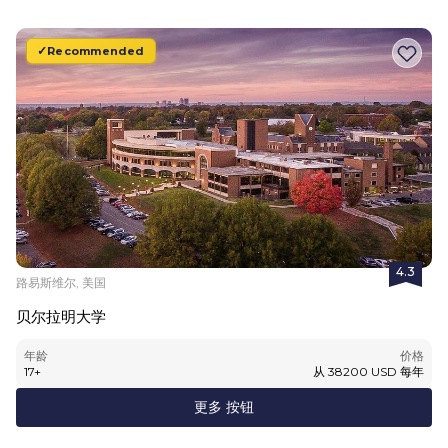
Recommended
4.3
路易斯维尔, 美国
贝尔拉明大学
年龄
价格
17
+
从
38200
USD
每年
更多 按钮