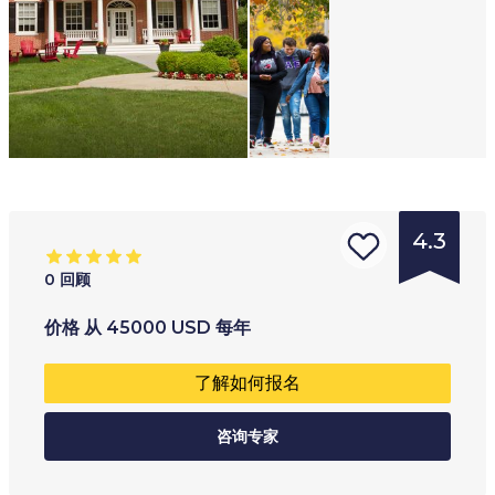
4.3
0
回顾
的
年龄范围
:
学习类型
:
价格
从
45000
USD
每年
学
17
+
全职
了解如何报名
校
兼读制
类
咨询专家
型
:
大