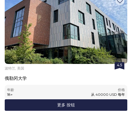
4.5
波特兰, 美国
俄勒冈大学
年龄
价格
18
+
从
40000
USD
每年
更多 按钮