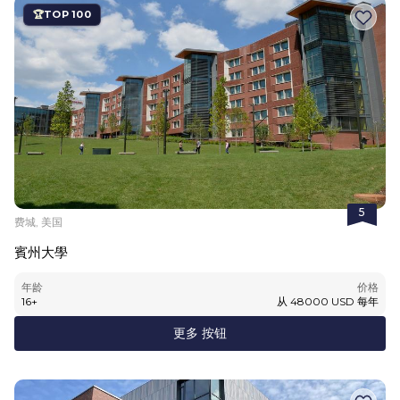
TOP 100
5
费城, 美国
賓州大學
年龄
价格
16
+
从
48000
USD
每年
更多 按钮