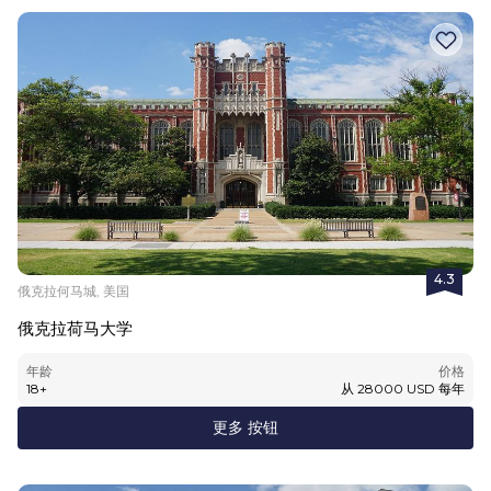
4.3
俄克拉何马城, 美国
俄克拉荷马大学
年龄
价格
18
+
从
28000
USD
每年
更多 按钮