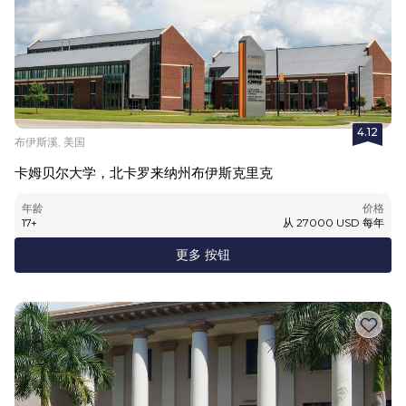
4.12
布伊斯溪, 美国
卡姆贝尔大学，北卡罗来纳州布伊斯克里克
年龄
价格
17
+
从
27000
USD
每年
更多 按钮