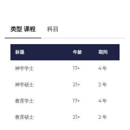
语言测试结果（TOEFL / IELTS）

财务证明（国际学生）

国际学生要求:

英语水平要求: TOEFL iBT ≥ 80或IELTS ≥ 6.5。还需要财
类型 课程
科目
务担保。

财务要求:

标题
年龄
期间
获取F-1签证必须提供资金证明

申请截止日期:

神学学士
17+
4 年
秋季: 8月1日之前。春季: 12月1日之前。

神学硕士
21+
2 年
测试或面试:

不进行

教育学士
17+
4 年
资格或经验:

某些项目需要作品集、面试或预科课程

教育硕士
21+
2 年
通知结果:
