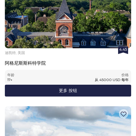
4.45
迪凯特, 美国
阿格尼斯斯科特学院
年龄
价格
17
+
从
45000
USD
每年
更多 按钮