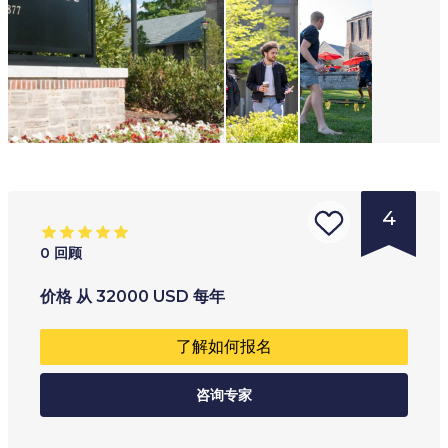
4
0
回顾
的
年龄范围
:
学习类型
:
价格
从
32000
USD
每年
学
17
+
全职
了解如何报名
校
兼读制
类
咨询专家
混合动力车
型
:
网上
大