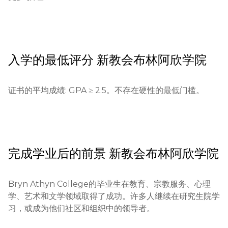
研究生: GRE或其他专业测试（如有需要），TOEFL / 
IELTS

最低年龄要求:

17岁

入学的最低评分
新教会布林阿欣学院
申请流程:

通过学院网站在线申请。申请费用: $0–$50。

证书的平均成绩: GPA ≥ 2.5。不存在硬性的最低门槛。
学历要求:

本科生: 高中学历或同等学历

研究生: 学士学位证书或同等学历

完成学业后的前景
新教会布林阿欣学院
所需文件:

Bryn Athyn College的毕业生在教育、宗教服务、心理
填写在线申请表

学、艺术和文学领域取得了成功。许多人继续在研究生院学
官方成绩单

习，或成为他们社区和组织中的领导者。
推荐信（1–2封）

个人陈述或文书
