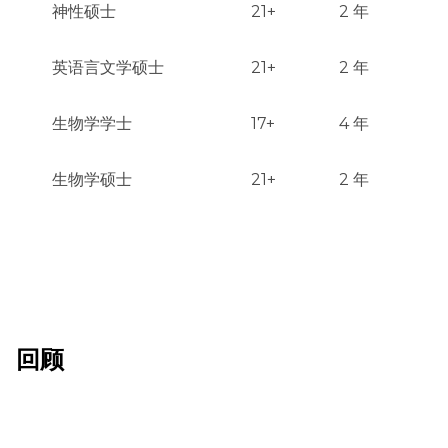
神性硕士
21+
2 年
提交完整文件包后，决定将在2-4周内通知。
英语言文学硕士
21+
2 年
生物学学士
17+
4 年
生物学硕士
21+
2 年
回顾