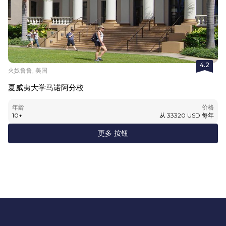
4.2
火奴鲁鲁, 美国
夏威夷大学马诺阿分校
年龄
价格
10
+
从
33320
USD
每年
更多 按钮