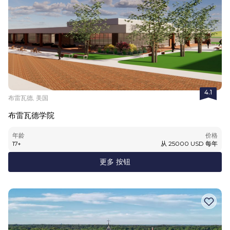
4.1
布雷瓦德, 美国
布雷瓦德学院
年龄
价格
17
+
从
25000
USD
每年
更多 按钮