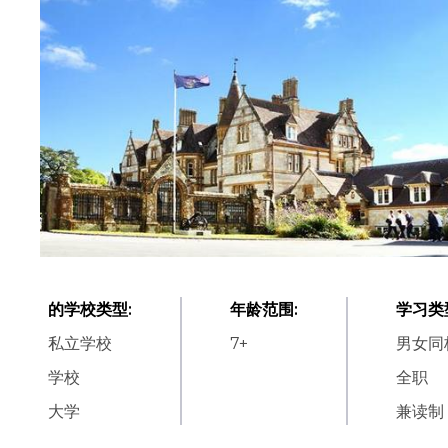
的学校类型
:
年龄范围
:
学习类
私立学校
7
+
男女同
学校
全职
大学
兼读制