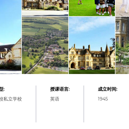
型
:
授课语言
:
成立时间
:
校私立学校
英语
1945