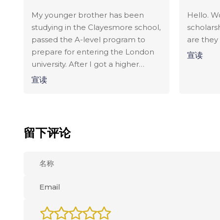
My younger brother has been
Hello. Wo
studying in the Clayesmore school,
scholars
passed the A-level program to
are they 
prepare for entering the London
宣读
university. After I got a higher
education in Britain, my parents
宣读
decided to send me studying in
England too. With the chosen
school we were not mistaken. My
brother liked it very much, and all
留下评论
the negative points were issues of
adaptation and habits - I
understand him well, he went
through it! Let's say you work a lot
in the UK yourself, constantly
doing some projects and research:
just sit out the right amount of