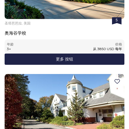
5
圣塔芭芭拉, 美国
奥海谷学校
年龄
价格
3
+
从
3850
USD
每年
更多 按钮