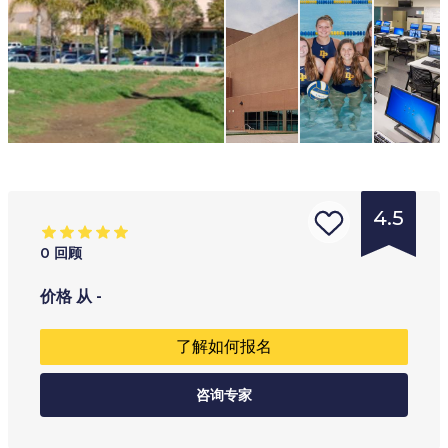
4.5
0
回顾
的
年龄范围
:
学习类型
:
价格
从
-
学
15
+
男女同校私立学校
了解如何报名
校
全职
类
咨询专家
型
:
寄