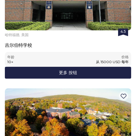
4.5
哈特福德, 美国
吉尔伯特学校
年龄
价格
10
+
从
15000
USD
每年
更多 按钮