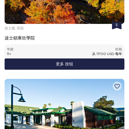
5
波士顿, 美国
波士頓庫欣學院
年龄
价格
11
+
从
11700
USD
每年
更多 按钮