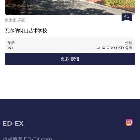
4.5
波士顿, 美国
瓦尔纳特山艺术学校
年龄
价格
14
+
从
60000
USD
每年
更多 按钮
ED-EX
版权所有
ED-EX.com