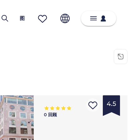
图
4.5
0
回顾