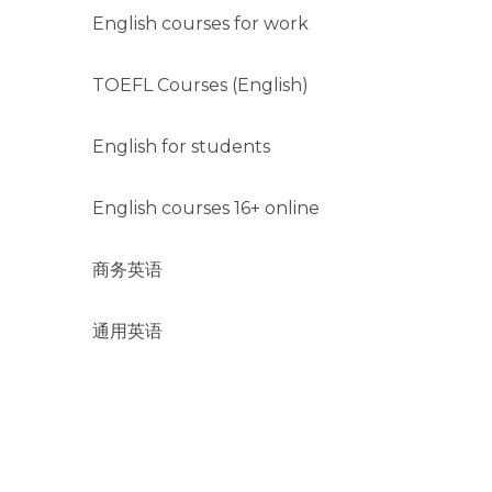
English courses for work
TOEFL Courses (English)
English for students
English courses 16+ online
商务英语
通用英语