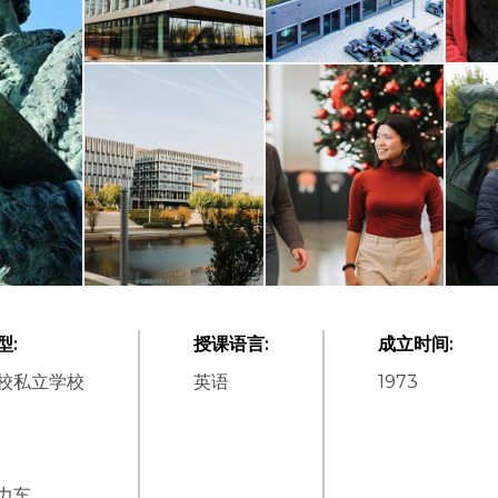
型
:
授课语言
:
成立时间
:
校私立学校
英语
1973
力车