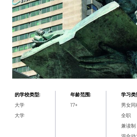
的学校类型
:
年龄范围
:
学习类
大学
17
+
男女同
大学
全职
兼读制
混合动