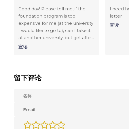
Good day! Please tell me, if the
I need h
foundation program is too
letter
expensive for me (at the university
宣读
I would like to go to), can I take it
at another university, but get after
it into the desired one? Or maybe
宣读
there are any grants for
foundatoin?
留下评论