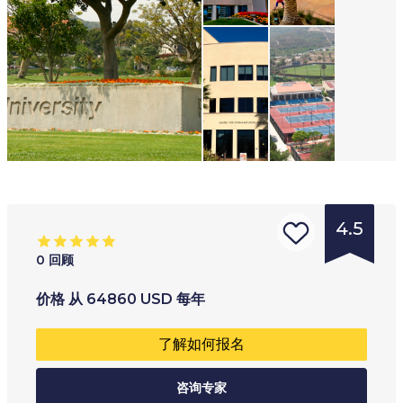
4.5
0
回顾
的
年龄范围
:
学习类型
:
价格
从
64860
USD
每年
学
18
+
全职
了解如何报名
校
兼读制
类
咨询专家
网上
型
: