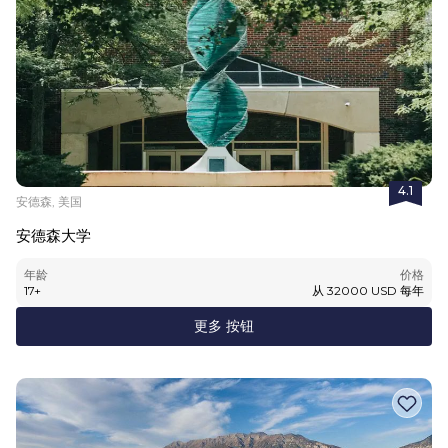
4.1
安德森, 美国
安德森大学
年龄
价格
17
+
从
32000
USD
每年
更多 按钮