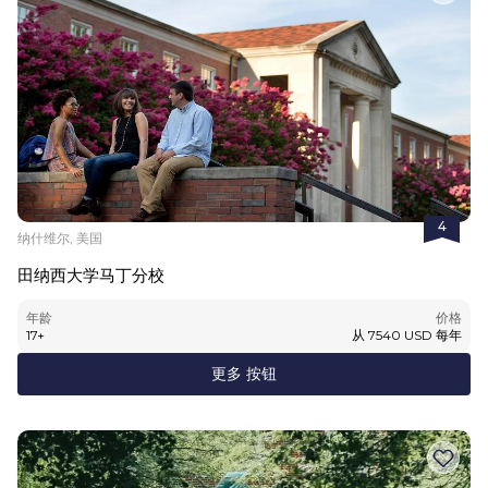
4
纳什维尔, 美国
田纳西大学马丁分校
年龄
价格
17
+
从
7540
USD
每年
更多 按钮