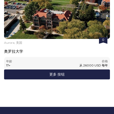
0
Aurora, 美国
奥罗拉大学
年龄
价格
17
+
从
26000
USD
每年
更多 按钮