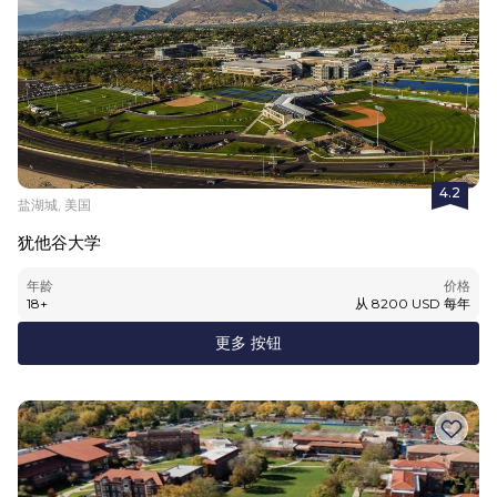
4.2
盐湖城, 美国
犹他谷大学
年龄
价格
18
+
从
8200
USD
每年
更多 按钮