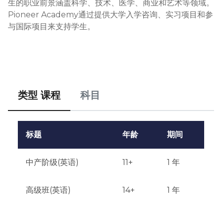
生的职业前景涵盖科学、技术、医学、商业和艺术等领域。
财务条件：

Pioneer Academy通过提供大学入学咨询、实习项目和参
外国学生必须证明有足够的资金支付一年的学费和生活费。
与国际项目来支持学生。
学费和生活费大约为每年50,000美元。

申请截止日期：

申请可以全年接受，但建议提前6-8个月提交文件以确保入
学并获得签证（针对外国学生）。

类型 课程
科目
测试或面试：

对于某些项目，会进行额外的面试，与学院代表进行，可以
是面对面或在线形式。

标题
年龄
期间
资格或经验：

参加学术奥赛、体育和文化活动的经验将是一个优势。

中产阶级(英语)
11+
1 年
录取通知：

高级班(英语)
14+
1 年
所有文件提交完成后，录取结果将在4-6周内通知。通知将
通过电子邮件发送。