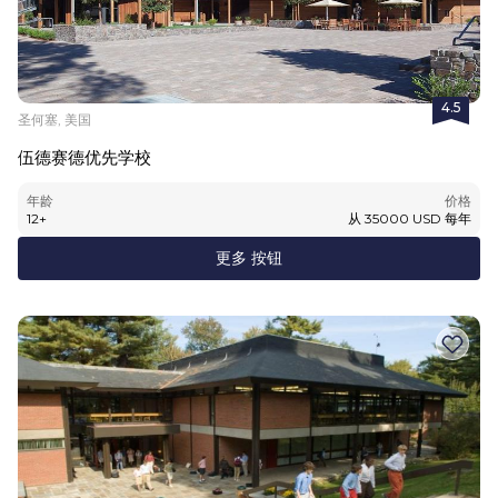
4.5
圣何塞, 美国
伍德赛德优先学校
年龄
价格
12
+
从
35000
USD
每年
更多 按钮