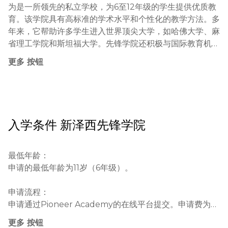
为是一所领先的私立学校，为6至12年级的学生提供优质教
育。该学院具有高标准的学术水平和个性化的教学方法。多
年来，它帮助许多学生进入世界顶尖大学，如哈佛大学、麻
省理工学院和斯坦福大学。先锋学院还积极与国际教育机构
和文化组织合作，为学生创造了丰富的学术和社会环境。

更多 按钮
先锋学院的教育理念是通过全面发展个性来帮助学生应对当
今世界的挑战。学院强调发展批判性思维、领导能力和团队
合作技能。在教学过程中采用先进技术，包括虚拟实验室和
个性化学习计划。学生有机会参与科学项目、体育活动和文
入学条件
新泽西先锋学院
化倡议，帮助他们形成广泛的技能和兴趣。

先锋学院在该地区和其他地区的教育体系中做出了重大贡
最低年龄：

献。由于在STEM教育和人文科学领域取得的成就，学院经
申请的最低年龄为11岁（6年级）。

常在新泽西州私立学校排名中占据高位。学校是来自不同国
家的学生的聚集地，有助于学生发展跨文化理解和全球思
申请流程：

维。学院的声誉建立在学生的优异表现和毕业生成功的职业
申请通过Pioneer Academy的在线平台提交。申请费为
生涯轨迹上。

100美元。提交申请后，需要提供所有必需文件，并进行面
更多 按钮