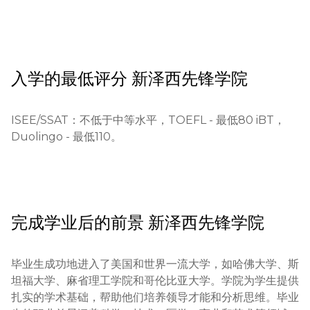
试（针对某些项目）。

先锋学院的主要目标是为学生升入名校做准备，发展他们的
学术和个性能力，培养他们成为负责任的世界公民。学院致
教育背景要求：

力于创造有利条件，使每个学生都能充分发挥自己的潜力，
申请者必须提供成功完成前几个年级并获得优秀学业成绩的
无论是在学术上还是个人生活中。
证明。特别关注数学、自然科学和人文科学的学业成绩。

入学的最低评分
新泽西先锋学院
所需文件：

填写完整的申请表。

ISEE/SSAT：不低于中等水平，TOEFL - 最低80 iBT，
过去两年的官方学校成绩单。

Duolingo - 最低110。
入学考试成绩（ISEE, SSAT）。

语言考试结果（针对外国学生）。

2-3位教师的推荐信。

个人陈述或动机信。

护照复印件（针对外国学生）。

完成学业后的前景
新泽西先锋学院
外国学生要求：

毕业生成功地进入了美国和世界一流大学，如哈佛大学、斯
外国学生必须提供翻译成英语的学术文件，语言考试成绩和
坦福大学、麻省理工学院和哥伦比亚大学。学院为学生提供
金融财务能力证明。

扎实的学术基础，帮助他们培养领导才能和分析思维。毕业