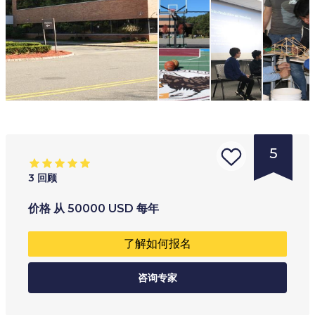
5
3
回顾
的
年龄范围
:
学习类型
:
价格
从
50000
USD
每年
学
11
+
男女同校私立学校
了解如何报名
校
类
咨询专家
型
:
寄