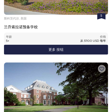
5
斯科茨代尔, 美国
兰乔索拉诺预备学校
年龄
价格
5
+
从
51100
USD
每年
更多 按钮