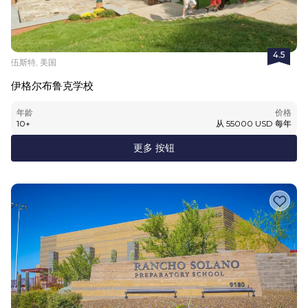
4.5
伍斯特, 美国
伊格尔布鲁克学校
年龄
价格
10
+
从
55000
USD
每年
更多 按钮