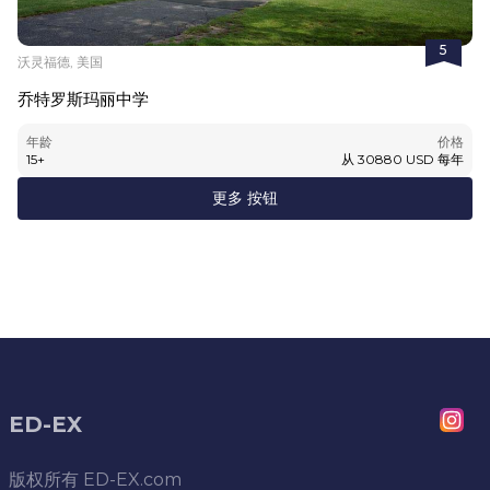
5
沃灵福德, 美国
乔特罗斯玛丽中学
年龄
价格
15
+
从
30880
USD
每年
更多 按钮
ED-EX
版权所有
ED-EX.com