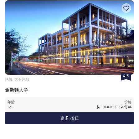
4.3
伦敦, 大不列颠
金斯顿大学
年龄
价格
12
+
从
10000
GBP
每年
更多 按钮