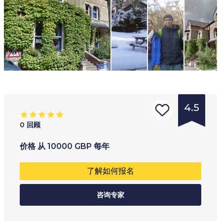
4.5
0
回顾
的
年龄范围
:
学习类型
:
价格
从
10000
GBP
每年
学
14
+
全职
了解如何报名
校
兼读制
类
咨询专家
型
:
语