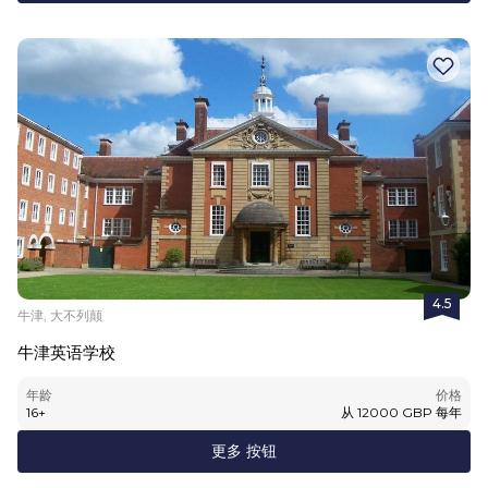
4.5
牛津, 大不列颠
牛津英语学校
年龄
价格
16
+
从
12000
GBP
每年
更多 按钮