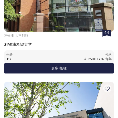
4.4
利物浦, 大不列颠
利物浦希望大学
年龄
价格
18
+
从
12500
GBP
每年
更多 按钮