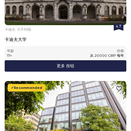
4.7
卡迪夫, 大不列颠
卡迪夫大学
年龄
价格
17
+
从
20000
GBP
每年
更多 按钮
Recommended