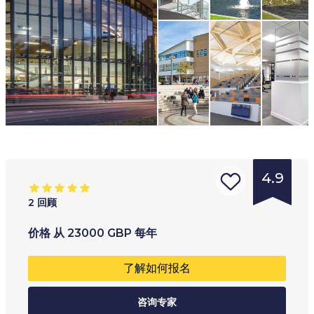
4.9
2
回顾
的
年龄范围
:
学习类型
:
价格
从
23000
GBP
每年
学
17
+
全职
了解如何报名
校
兼读制
类
咨询专家
网上
型
: