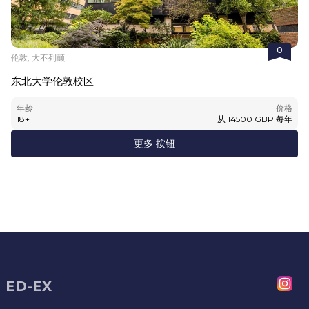
0
伦敦, 大不列颠
东北大学伦敦校区
年龄
价格
18
+
从
14500
GBP
每年
更多 按钮
ED-EX