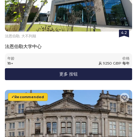
4.2
法恩伯勒, 大不列颠
法恩伯勒大学中心
年龄
价格
18
+
从
9250
GBP
每年
更多 按钮
Recommended