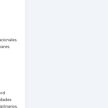
cionales.
pares.
ord
idades
plinarios,