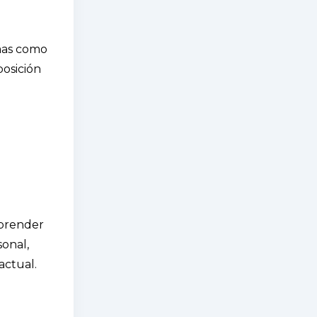
amas como
posición
aprender
onal,
actual.