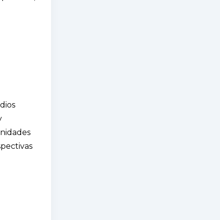
dios
y
unidades
spectivas