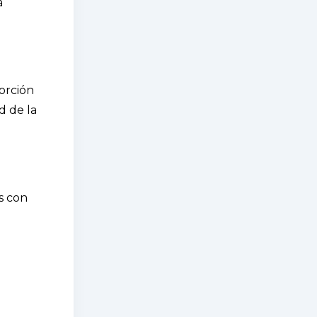
a
porción
d de la
s con