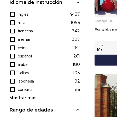
Idioma de instrucción
4437
inglés
Chicago, UU.
1096
rusa
Escuela de
342
francesa
307
alemán
Edad
262
chino
16
+
261
español
180
árabe
103
italiano
92
japonesa
86
coreana
Mostrar más
Rango de edades