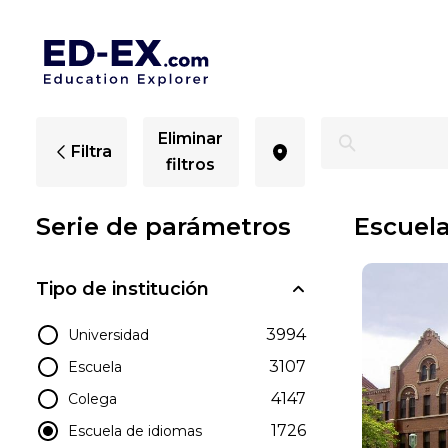
Escuelas de idiomas en Illinois - Ed-Ex
Eliminar
Filtra
filtros
Serie de parámetros
Escuela
Tipo de institución
3994
Universidad
3107
Escuela
4147
Colega
1726
Escuela de idiomas