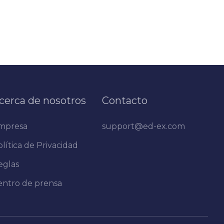
cerca de nosotros
Contacto
mpresa
support@ed-ex.com
lítica de Privacidad
eglas
entro de prensa