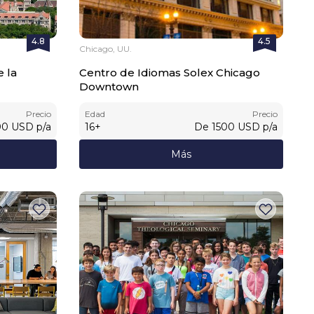
4.8
4.5
Chicago, UU.
 la
Centro de Idiomas Solex Chicago
Downtown
Precio
Edad
Precio
00
USD
p/a
16
+
De
1500
USD
p/a
Más