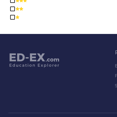
Comunicación, Periodismo y
Programas Relacionados
Conocimientos y Habilidades
Relacionados con la Salud
Diplomas y Certificados de
Secundaria/Preparatoria
Educación
Estudios Étnicos, Culturales, de
Género y Grupales
Estudios Multi /
Interdisciplinarios
Filosofía y Estudios Religiosos
Habilidades Básicas y
Educación para el Desarrollo /
Correctiva
Habilidades Interpersonales y
Sociales
Historia