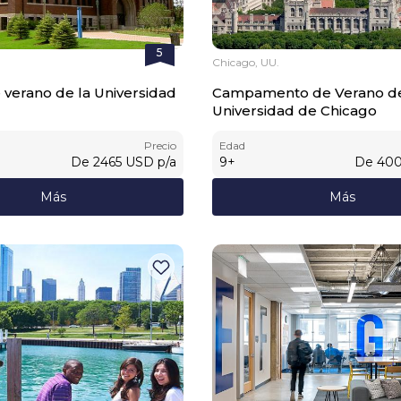
5
Chicago, UU.
 verano de la Universidad
Campamento de Verano de
Universidad de Chicago
Precio
Edad
De
2465
USD
p/a
9
+
De
40
Más
Más