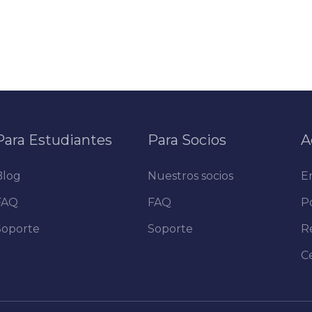
Para Estudiantes
Para Socios
A
Blog
Nuestros socios
E
FAQ
FAQ
Po
Soporte
Soporte
R
C