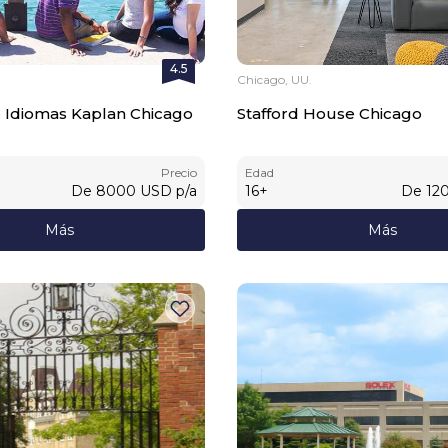
4.5
Chicago, UU.
 Idiomas Kaplan Chicago
Stafford House Chicago
Precio
Edad
De
8000
USD
p/a
16
+
De
12
Más
Más