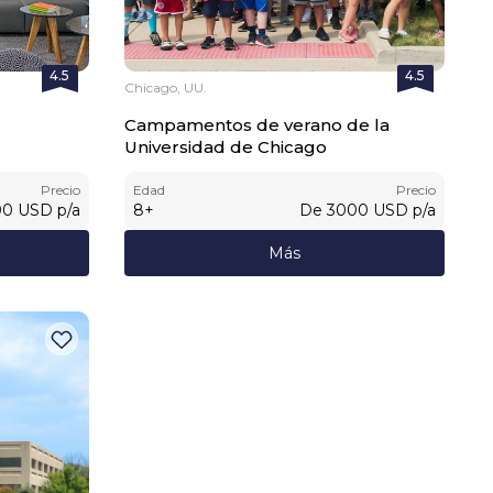
4.5
4.5
Chicago, UU.
Campamentos de verano de la
Universidad de Chicago
Precio
Edad
Precio
00
USD
p/a
8
+
De
3000
USD
p/a
Más