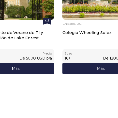
4.5
Chicago, UU.
o de Verano de TI y
Colegio Wheeling Solex
ión de Lake Forest
Precio
Edad
De
5000
USD
p/a
16
+
De
120
Más
Más