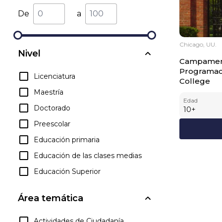
De
a
Chicago, UU.
Nivel
Campament
Programac
Licenciatura
College
Maestría
Edad
Doctorado
10
+
Preescolar
Educación primaria
Educación de las clases medias
Educación Superior
Área temática
Actividades de Ciudadanía