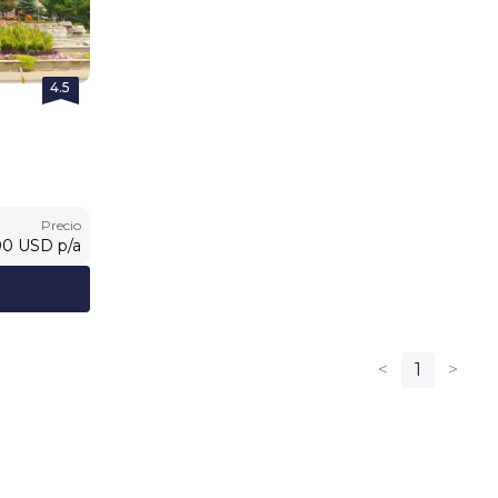
4.5
Precio
00
USD
p/a
<
1
>