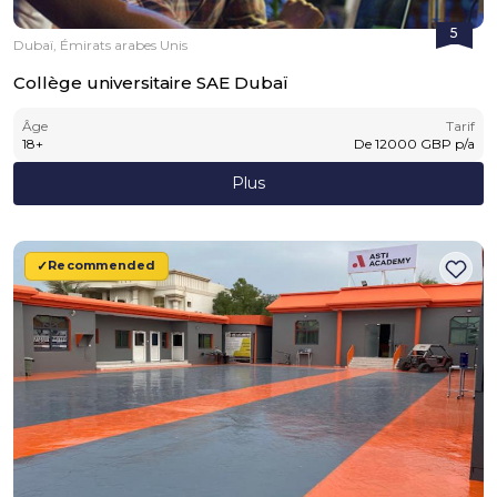
5
Dubaï, Émirats arabes Unis
Collège universitaire SAE Dubaï
Âge
Tarif
18
+
De
12000
GBP
p/a
Plus
Recommended