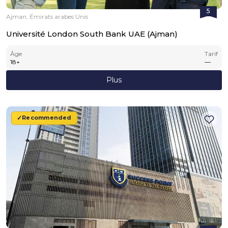
5
Ajman, Émirats arabes Unis
Université London South Bank UAE (Ajman)
Âge
Tarif
18
+
—
Plus
Recommended