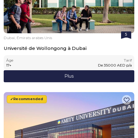
5
Dubaï, Émirats arabes Unis
Université de Wollongong à Dubaï
Âge
Tarif
17
+
De
35000
AED
p/a
Plus
Recommended