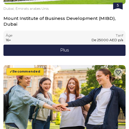
5
Dubaï, Émirats arabes Unis
Mount Institute of Business Development (MIBD),
Dubaï
Âge
Tarif
16
+
De
25000
AED
p/a
Plus
Recommended