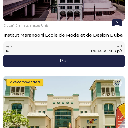
5
Dubaï, Émirats arabes Unis
Institut Marangoni École de Mode et de Design Dubai
Âge
Tarif
16
+
De
55000
AED
p/a
Plus
Recommended