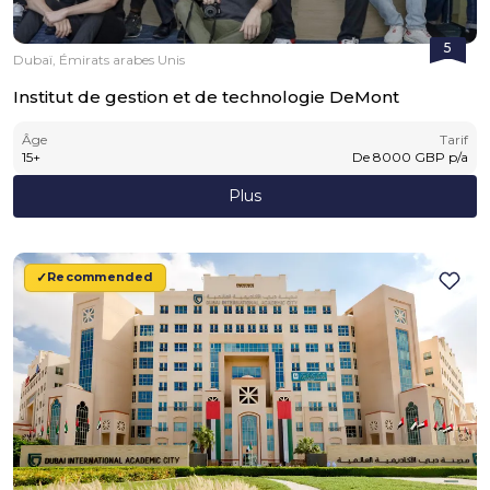
5
Dubaï, Émirats arabes Unis
Institut de gestion et de technologie DeMont
Âge
Tarif
15
+
De
8000
GBP
p/a
Plus
Recommended