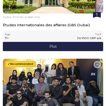
5
Dubaï, Émirats arabes Unis
Études internationales des affaires (GBS Dubaï)
Âge
Tarif
17
+
De
9500
GBP
p/a
Plus
Recommended