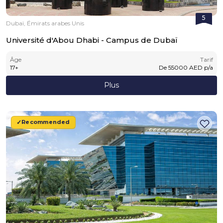
5
Dubaï, Émirats arabes Unis
Université d'Abou Dhabi - Campus de Dubaï
Âge
Tarif
17
+
De
55000
AED
p/a
Plus
Recommended