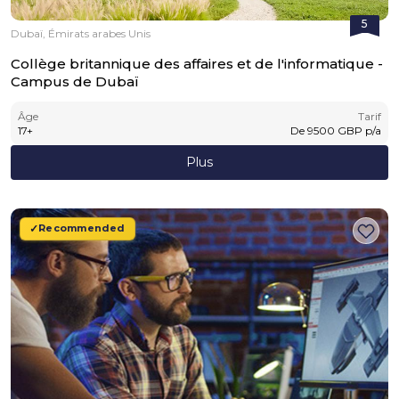
5
Dubaï, Émirats arabes Unis
Collège britannique des affaires et de l'informatique -
Campus de Dubaï
Âge
Tarif
17
+
De
9500
GBP
p/a
Plus
Recommended