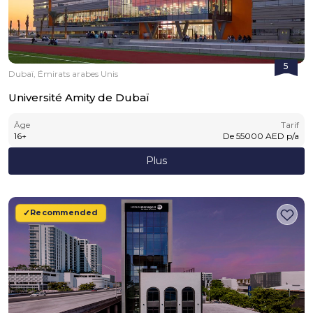
5
Dubaï, Émirats arabes Unis
Université Amity de Dubaï
Âge
Tarif
16
+
De
55000
AED
p/a
Plus
Recommended