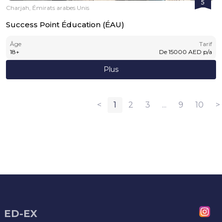
5
Charjah, Émirats arabes Unis
Success Point Éducation (ÉAU)
Âge
Tarif
18
+
De
15000
AED
p/a
Plus
<
1
2
3
...
9
10
>
ED-EX