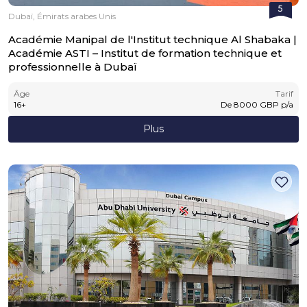
5
Dubaï, Émirats arabes Unis
Académie Manipal de l'Institut technique Al Shabaka |
Académie ASTI – Institut de formation technique et
professionnelle à Dubaï
Âge
Tarif
16
+
De
8000
GBP
p/a
Plus