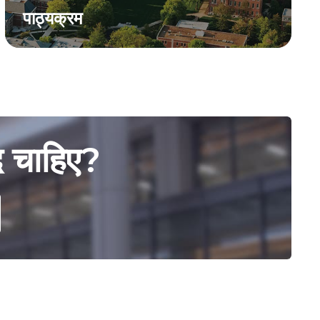
पाठ्यक्रम
द चाहिए?