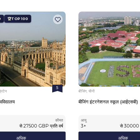
0
TOP 100
5
्रिटेन
बीजिंग, चीनी
वविद्यालय
बीजिंग इंटरनेशनल स्कूल (आईएसबी)
कीमत
आयु
से
27500
GBP
प्रति वर्ष
3
+
से
30000
अधिक
अधिक