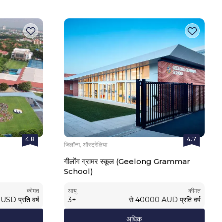
4.8
4.7
जिलॉन्ग, ऑस्ट्रेलिया
गीलोंग ग्रामर स्कूल (Geelong Grammar
School)
कीमत
आयु
कीमत
USD
प्रति वर्ष
3
+
से
40000
AUD
प्रति वर्ष
अधिक