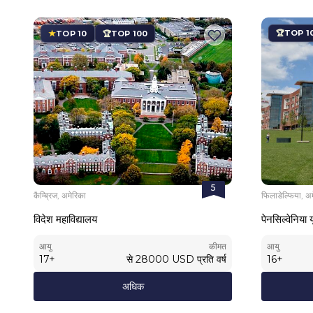
TOP 1
TOP 10
TOP 100
5
कैम्ब्रिज, अमेरिका
फिलाडेल्फिया, अ
विदेश महाविद्यालय
पेनसिल्वेनिया य
आयु
कीमत
आयु
17
+
से
28000
USD
प्रति वर्ष
16
+
अधिक