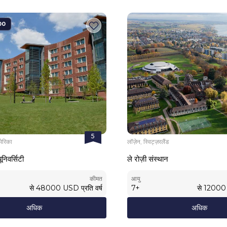
00
5
मेरिका
लॉज़ेन, स्विट्ज़रलैंड
ूनिवर्सिटी
ले रोज़ी संस्थान
कीमत
आयु
से
48000
USD
प्रति वर्ष
7
+
से
12000
अधिक
अधिक