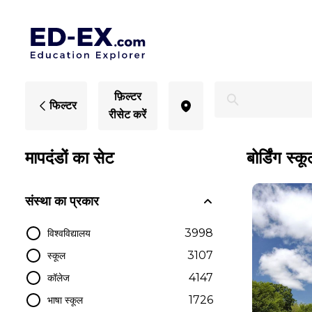
मैसाचुसेट्स में बोर्डिंग स्कूल - एड-एक्स
फ़िल्टर
फिल्टर
रीसेट करें
मापदंडों का सेट
बोर्डिंग स्क
संस्था का प्रकार
3998
विश्वविद्यालय
3107
स्कूल
4147
कॉलेज
1726
भाषा स्कूल