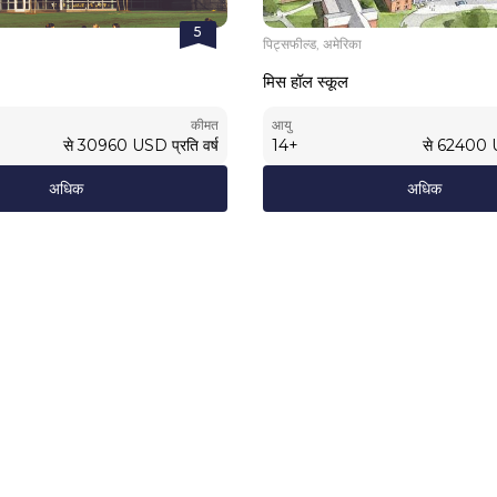
5
पिट्सफील्ड, अमेरिका
मिस हॉल स्कूल
कीमत
आयु
से
30960
USD
प्रति वर्ष
14
+
से
62400
अधिक
अधिक