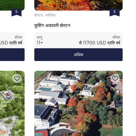
5
5
बोस्टन, अमेरिका
कुशिंग अकादमी बोस्टन
कीमत
आयु
कीमत
USD
प्रति वर्ष
11
+
से
11700
USD
प्रति वर्ष
अधिक