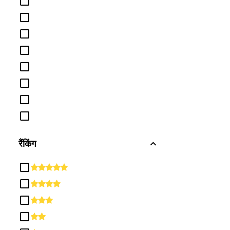
नागरिकता गतिविधियाँ
निर्माण ट्रेडों
परिवहन और सामग्री चलती है
परिवार और उपभोक्ता विज्ञान / मानव विज्ञान
पारस्परिक और सामाजिक कौशल
पार्क, मनोरंजन, अवकाश और फिटनेस अध्ययन
पुस्तकालय विज्ञान
प्राकृतिक संसाधन और संरक्षण
रैंकिंग
बहु / अंतःविषय अध्ययन
बुनियादी कौशल और विकासात्मक /
उपचारात्मक शिक्षा
भौतिक विज्ञान
मनोविज्ञान
मैकेनिक और मरम्मत प्रौद्योगिकी / तकनीशियन