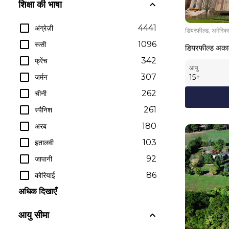
शिक्षा की भाषा
4441
अंग्रेज़ी
डियरफील्ड, अमेरिक
1096
रूसी
डियरफील्ड अका
342
फ्रेंच
आयु
307
जर्मन
15
+
262
चीनी
261
स्पैनिश
180
अरब
103
इतालवी
92
जापानी
86
कोरियाई
अधिक दिखाएँ
आयु सीमा