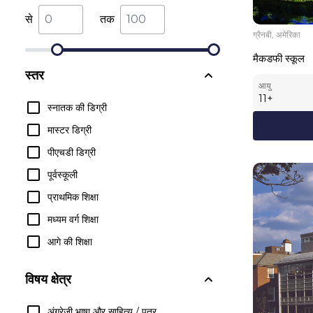
से
तक
ग्रैनबी, अमेरिका
मैकडफी स्कूल
स्तर
आयु
11
+
स्नातक की डिग्री
मास्टर डिग्री
पीएचडी डिग्री
पूर्वस्कूली
प्राथमिक शिक्षा
मध्यम वर्ग शिक्षा
आगे की शिक्षा
विषय क्षेत्र
अंग्रेजी भाषा और साहित्य / पत्र