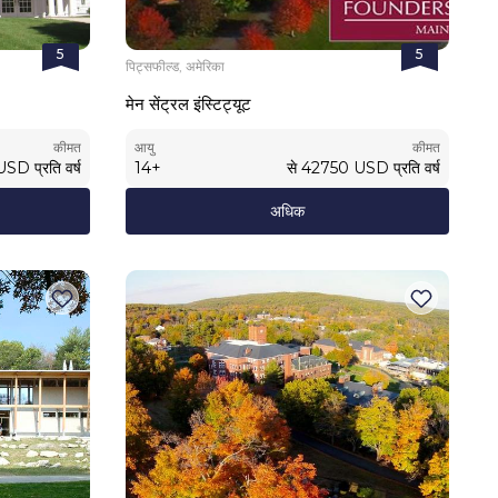
5
5
पिट्सफील्ड, अमेरिका
मेन सेंट्रल इंस्टिट्यूट
कीमत
आयु
कीमत
USD
प्रति वर्ष
14
+
से
42750
USD
प्रति वर्ष
अधिक