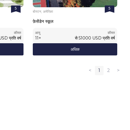
5
5
बोस्टन, अमेरिका
फ़ेसेंडेन स्कूल
कीमत
आयु
कीमत
USD
प्रति वर्ष
11
+
से
51000
USD
प्रति वर्ष
अधिक
<
1
2
>