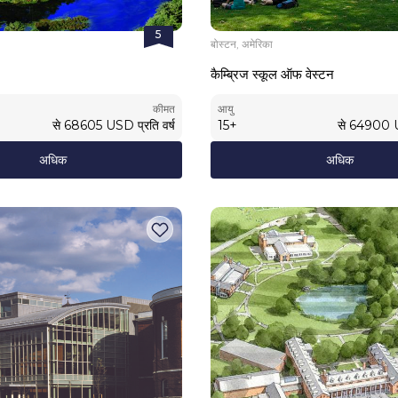
5
बोस्टन, अमेरिका
कैम्ब्रिज स्कूल ऑफ वेस्टन
कीमत
आयु
से
68605
USD
प्रति वर्ष
15
+
से
64900
अधिक
अधिक