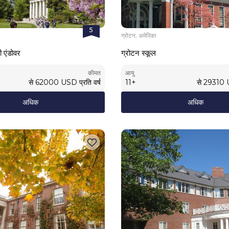
5
ग्रोटन, अमेरिका
 एंडोवर
ग्रोटन स्कूल
कीमत
आयु
से
62000
USD
प्रति वर्ष
11
+
से
29310
अधिक
अधिक