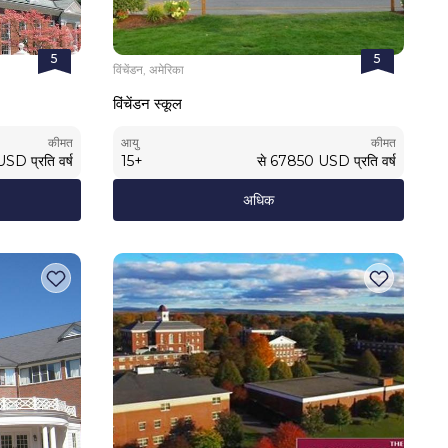
5
5
विंचेंडन, अमेरिका
विंचेंडन स्कूल
कीमत
आयु
कीमत
USD
प्रति वर्ष
15
+
से
67850
USD
प्रति वर्ष
अधिक