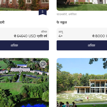
5
ा
साउथबोरो, अमेरिका
दमी
फे स्कूल
कीमत
आयु
से
64640
USD
प्रति वर्ष
4
+
से
8000
अधिक
अधिक