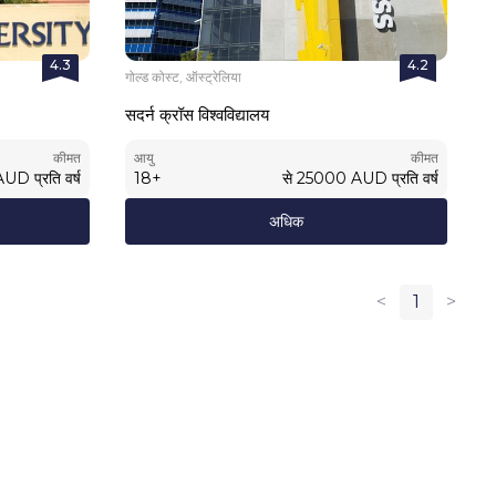
4.3
4.2
गोल्ड कोस्ट, ऑस्ट्रेलिया
सदर्न क्रॉस विश्वविद्यालय
कीमत
आयु
कीमत
AUD
प्रति वर्ष
18
+
से
25000
AUD
प्रति वर्ष
अधिक
<
1
>