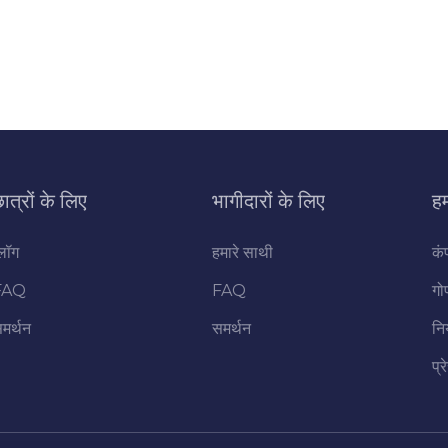
ात्रों के लिए
भागीदारों के लिए
हम
्लॉग
हमारे साथी
कं
FAQ
FAQ
गो
मर्थन
समर्थन
नि
प्र