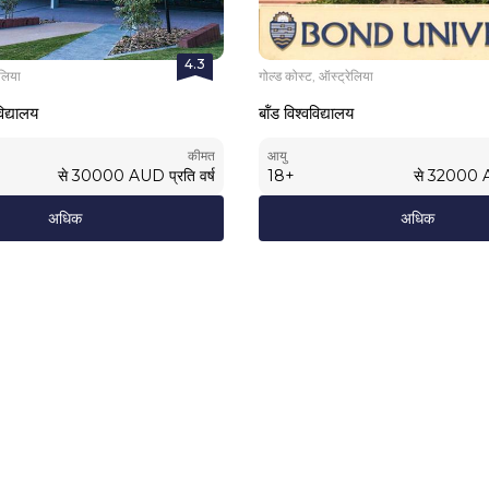
4.3
ेलिया
गोल्ड कोस्ट, ऑस्ट्रेलिया
िद्यालय
बॉंड विश्वविद्यालय
कीमत
आयु
से
30000
AUD
प्रति वर्ष
18
+
से
32000
अधिक
अधिक