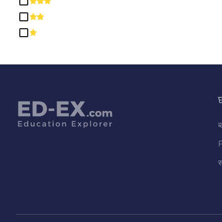
नागरिकता गतिविधियाँ
निर्माण ट्रेडों
परिवहन और सामग्री चलती है
परिवार और उपभोक्ता विज्ञान / मानव विज्ञान
पारस्परिक और सामाजिक कौशल
पार्क, मनोरंजन, अवकाश और फिटनेस अध्ययन
छ
पुस्तकालय विज्ञान
ब
प्राकृतिक संसाधन और संरक्षण
बहु / अंतःविषय अध्ययन
बुनियादी कौशल और विकासात्मक /
स
उपचारात्मक शिक्षा
भौतिक विज्ञान
मनोविज्ञान
मैकेनिक और मरम्मत प्रौद्योगिकी / तकनीशियन