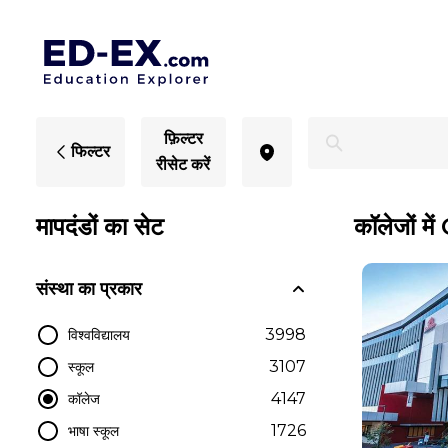
Gold Coast में कॉलेज, छात्रों के लिए अध्ययन - एड-एक्स
फ़िल्टर
फिल्टर
रीसेट करें
मापदंडों का सेट
कॉलेजों म
संस्था का प्रकार
3998
विश्वविद्यालय
3107
स्कूल
4147
कॉलेज
1726
भाषा स्कूल