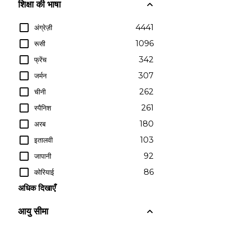
शिक्षा की भाषा
4441
अंग्रेज़ी
1096
रूसी
342
फ्रेंच
307
जर्मन
262
चीनी
261
स्पैनिश
180
अरब
103
इतालवी
92
जापानी
86
कोरियाई
अधिक दिखाएँ
आयु सीमा