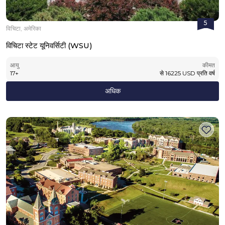
5
विचिटा, अमेरिका
विचिटा स्टेट यूनिवर्सिटी (WSU)
आयु
कीमत
17
+
से
16225
USD
प्रति वर्ष
अधिक