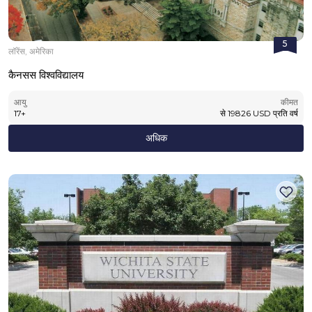
5
लॉरेंस, अमेरिका
कैनसस विश्वविद्यालय
आयु
कीमत
17
+
से
19826
USD
प्रति वर्ष
अधिक