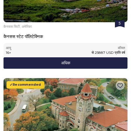
5
कैनसस सिटी, अमेरिका
कैनसस स्टेट पॉलिटेक्निक
आयु
कीमत
16
+
से
25887
USD
प्रति वर्ष
अधिक
Recommended