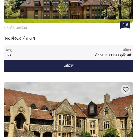
4.8
हार्टफोर्ड, अमेरिका
वेस्टमिंस्टर विद्यालय
आयु
कीमत
12
+
से
55000
USD
प्रति वर्ष
अधिक