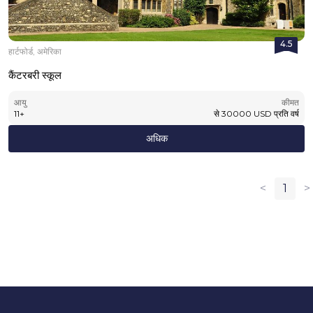
4.5
हार्टफोर्ड, अमेरिका
कैंटरबरी स्कूल
आयु
कीमत
11
+
से
30000
USD
प्रति वर्ष
अधिक
<
1
>