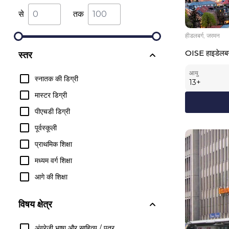
से
तक
हीडलबर्ग, जरमन
OISE हाइडेलबर्ग
स्तर
आयु
स्नातक की डिग्री
13
+
मास्टर डिग्री
पीएचडी डिग्री
पूर्वस्कूली
प्राथमिक शिक्षा
मध्यम वर्ग शिक्षा
आगे की शिक्षा
विषय क्षेत्र
अंग्रेजी भाषा और साहित्य / पत्र