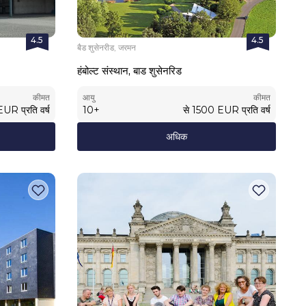
4.5
4.5
बैड शुसेनरीड, जरमन
हंबोल्ट संस्थान, बाड शुसेनरिड
कीमत
आयु
कीमत
EUR
प्रति वर्ष
10
+
से
1500
EUR
प्रति वर्ष
अधिक