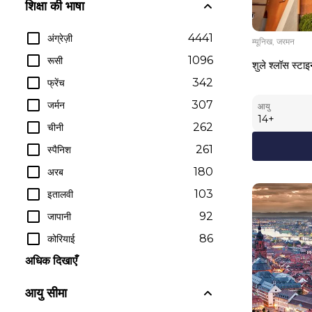
शिक्षा की भाषा
4441
अंग्रेज़ी
म्यूनिख, जरमन
1096
रूसी
शुले श्लॉस स्टा
342
फ्रेंच
307
जर्मन
आयु
14
+
262
चीनी
261
स्पैनिश
180
अरब
103
इतालवी
92
जापानी
86
कोरियाई
अधिक दिखाएँ
आयु सीमा