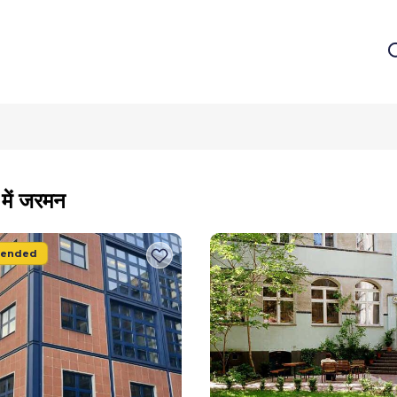
 में जरमन
ended