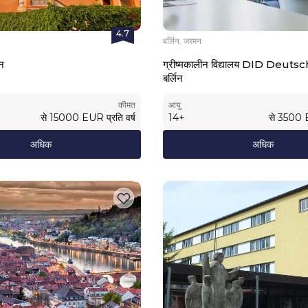
4.7
बर्लिन, जरमन
इन
ग्रीष्मकालीन विद्यालय DID Deutsc
बर्लिन
कीमत
आयु
से
15000
EUR
प्रति वर्ष
14
+
से
3500
अधिक
अधिक