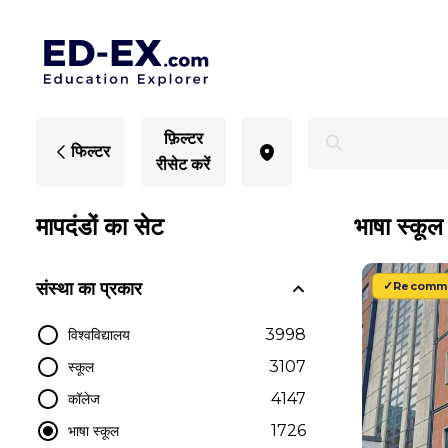
जरमन में भाषा स्कूल - एड-एक्स
फ़िल्टर
फिल्टर
रीसेट करें
मापदंडों का सेट
भाषा स्कूल
संस्था का प्रकार
Recomm
3998
विश्वविद्यालय
3107
स्कूल
4147
कॉलेज
1726
भाषा स्कूल