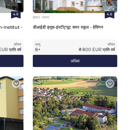
4.6
4.6
हेह्स्ट, जरमन
h-Institut -
डीआईडी ड्यूच-इंस्टीट्यूट समर स्कूल - हेचिंगन
कीमत
आयु
कीमत
EUR
प्रति वर्ष
8
+
से
800
EUR
प्रति वर्ष
अधिक