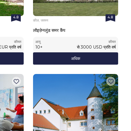
4.8
4.8
कील, जरमन
लौइज़ेनलुंड समर कैंप
कीमत
आयु
कीमत
EUR
प्रति वर्ष
10
+
से
3000
USD
प्रति वर्ष
अधिक