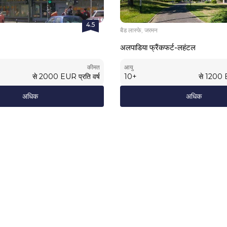
4.5
बैड लास्फे, जरमन
अलपाडिया फ्रैंकफर्ट-लहंटल
कीमत
आयु
से
2000
EUR
प्रति वर्ष
10
+
से
1200
अधिक
अधिक