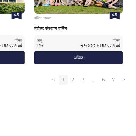
4.5
4.5
बर्लिन, जरमन
हंबोल्ट संस्थान बर्लिन
कीमत
आयु
कीमत
EUR
प्रति वर्ष
16
+
से
5000
EUR
प्रति वर्ष
अधिक
<
1
2
3
...
6
7
>