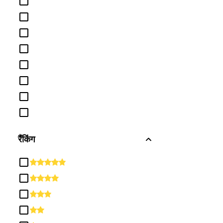
नागरिकता गतिविधियाँ
निर्माण ट्रेडों
परिवहन और सामग्री चलती है
परिवार और उपभोक्ता विज्ञान / मानव विज्ञान
पारस्परिक और सामाजिक कौशल
पार्क, मनोरंजन, अवकाश और फिटनेस अध्ययन
पुस्तकालय विज्ञान
प्राकृतिक संसाधन और संरक्षण
रैंकिंग
बहु / अंतःविषय अध्ययन
बुनियादी कौशल और विकासात्मक /
उपचारात्मक शिक्षा
भौतिक विज्ञान
मनोविज्ञान
मैकेनिक और मरम्मत प्रौद्योगिकी / तकनीशियन