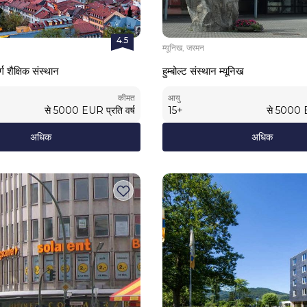
4.5
म्यूनिख, जरमन
 शैक्षिक संस्थान
हुम्बोल्ट संस्थान म्यूनिख
कीमत
आयु
से
5000
EUR
प्रति वर्ष
15
+
से
5000
अधिक
अधिक