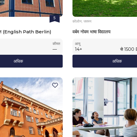
5
कोलोन, जरमन
र्लिन (English Path Berlin)
वर्बम नोवम भाषा विद्यालय
कीमत
आयु
—
14
+
से
1500
अधिक
अधिक