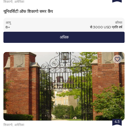
शिकागो, अमेरिका
यूनिवर्सिटी ऑफ शिकागो समर कैंप
आयु
कीमत
8
+
से
3000
USD
प्रति वर्ष
अधिक
4.5
शिकागो, अमेरिका