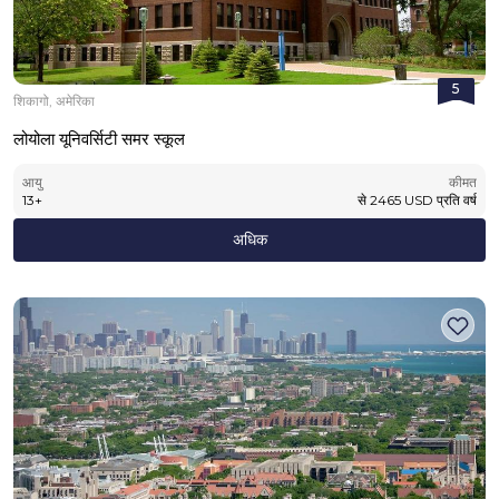
5
शिकागो, अमेरिका
लोयोला यूनिवर्सिटी समर स्कूल
आयु
कीमत
13
+
से
2465
USD
प्रति वर्ष
अधिक