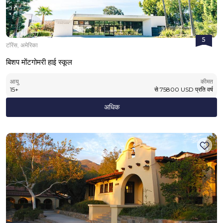
5
टॉरेंस, अमेरिका
बिशप मोंटगोमरी हाई स्कूल
आयु
कीमत
15
+
से
75800
USD
प्रति वर्ष
अधिक