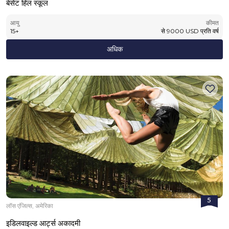
बेसेंट हिल स्कूल
आयु
कीमत
15
+
से
9000
USD
प्रति वर्ष
अधिक
5
लॉस एंजिल्स, अमेरिका
इडिलवाइल्ड आर्ट्स अकादमी