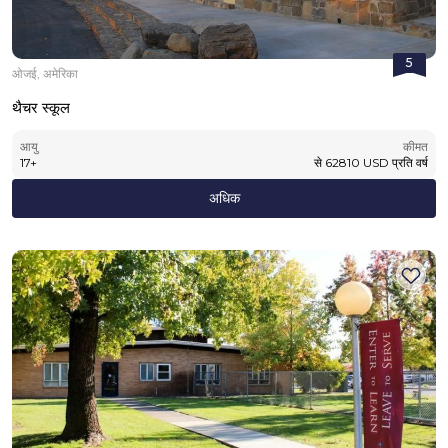
5
ओजई, अमेरिका
थैचर स्कूल
आयु
कीमत
17
+
से
62810
USD
प्रति वर्ष
अधिक