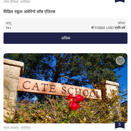
लॉस एंजिल्स, अमेरिका
मिडिल स्कूल अमेरिगो लॉस एंजिल्स
आयु
कीमत
14
+
से
70550
USD
प्रति वर्ष
अधिक
5
सांता बारबरा, अमेरिका