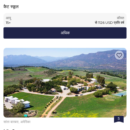
कैट स्कूल
आयु
कीमत
15
+
से
1126
USD
प्रति वर्ष
अधिक
5
सांता बारबरा, अमेरिका