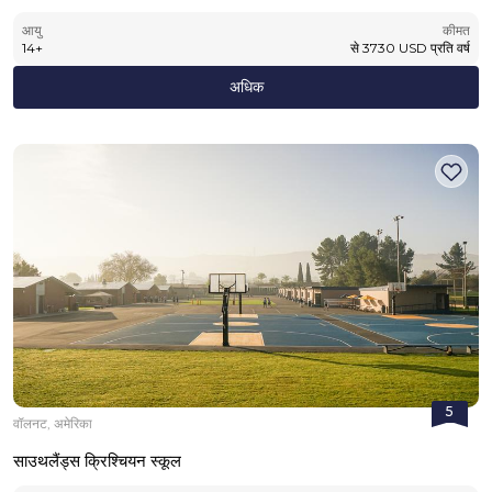
आयु
कीमत
14
+
से
3730
USD
प्रति वर्ष
अधिक
5
वॉलनट, अमेरिका
साउथलैंड्स क्रिश्चियन स्कूल