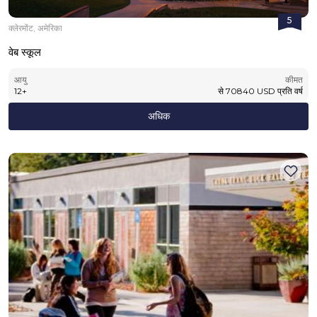
5
क्लेरमोंट, अमेरिका
वेब स्कूल
आयु
कीमत
12
+
से
70840
USD
प्रति वर्ष
अधिक