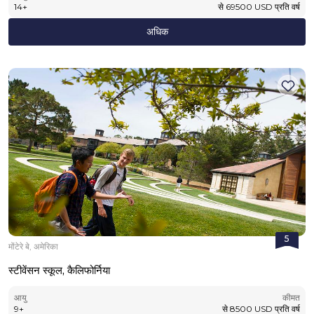
14
+
से
69500
USD
प्रति वर्ष
अधिक
5
मोंटेरे बे, अमेरिका
स्टीवेंसन स्कूल, कैलिफोर्निया
आयु
कीमत
9
+
से
8500
USD
प्रति वर्ष