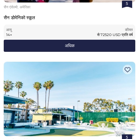
5
सैन एंसेल्मो, अमेरिका
सैन डोमेनिको स्कूल
आयु
कीमत
14
+
से
72520
USD
प्रति वर्ष
अधिक
5