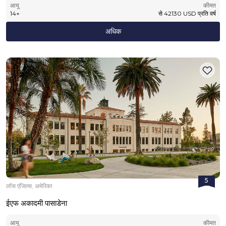
आयु
कीमत
14
+
से
42130
USD
प्रति वर्ष
अधिक
5
लॉस एंजिल्स, अमेरिका
ईएफ अकादमी पासाडेना
आयु
कीमत