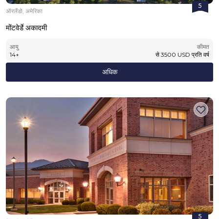
5
ऑरलैंडो, अमेरिका
मोंटवेर्डे अकादमी
आयु
कीमत
14
+
से
3500
USD
प्रति वर्ष
अधिक
5