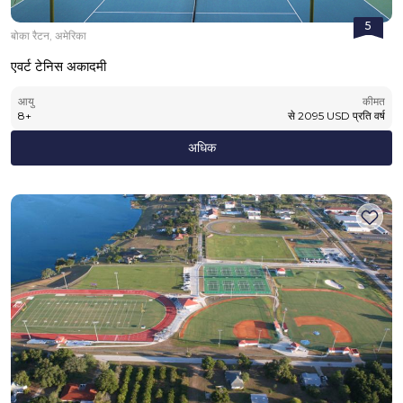
5
बोका रैटन, अमेरिका
एवर्ट टेनिस अकादमी
आयु
कीमत
8
+
से
2095
USD
प्रति वर्ष
अधिक