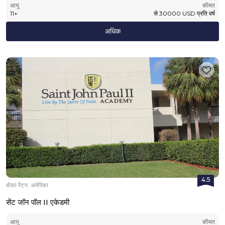
आयु
कीमत
11
+
से
30000
USD
प्रति वर्ष
अधिक
4.5
बोका रैटन, अमेरिका
सेंट जॉन पॉल II एकेडमी
आयु
कीमत