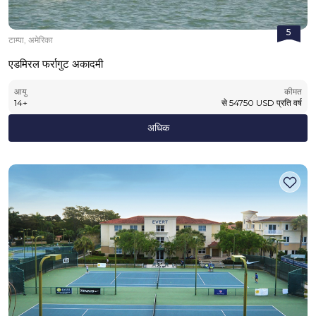
5
टाम्पा, अमेरिका
एडमिरल फर्रागुट अकादमी
आयु
कीमत
14
+
से
54750
USD
प्रति वर्ष
अधिक