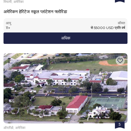
मियामी, अमेरिका
अमेरिकन हेरिटेज स्कूल प्लांटेशन फ्लोरिडा
आयु
कीमत
11
+
से
55000
USD
प्रति वर्ष
अधिक
5
ऑरलैंडो, अमेरिका