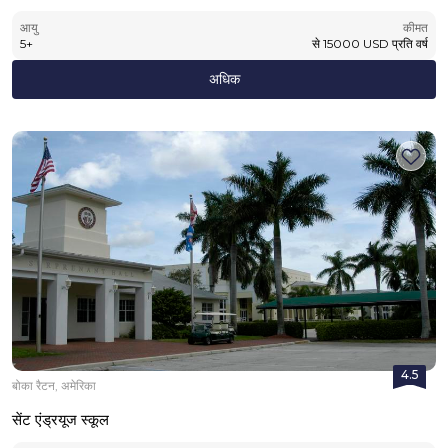
आयु
कीमत
5
+
से
15000
USD
प्रति वर्ष
अधिक
4.5
बोका रैटन, अमेरिका
सेंट एंड्रयूज स्कूल