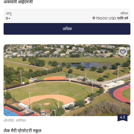
अकादमी आईएमजी
आयु
कीमत
8
+
से
75000
USD
प्रति वर्ष
अधिक
4.5
ऑरलैंडो, अमेरिका
लेक मैरी प्रेपरेटरी स्कूल