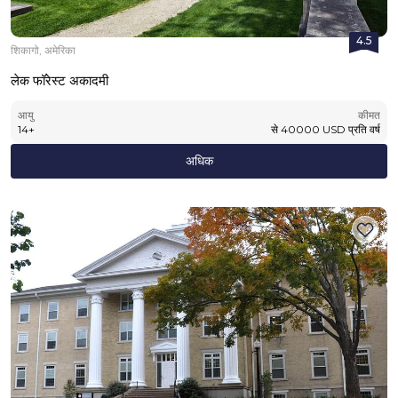
4.5
शिकागो, अमेरिका
लेक फॉरेस्ट अकादमी
आयु
कीमत
14
+
से
40000
USD
प्रति वर्ष
अधिक