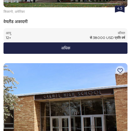
4.5
शिकागो, अमेरिका
वेयलैंड अकादमी
आयु
कीमत
12
+
से
38000
USD
प्रति वर्ष
अधिक