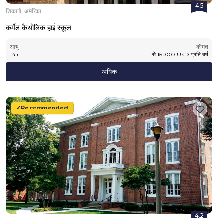
4.5
शिकागो, अमेरिका
कर्मेल कैथोलिक हाई स्कूल
आयु
कीमत
14
+
से
15000
USD
प्रति वर्ष
अधिक
Recommended
4.2