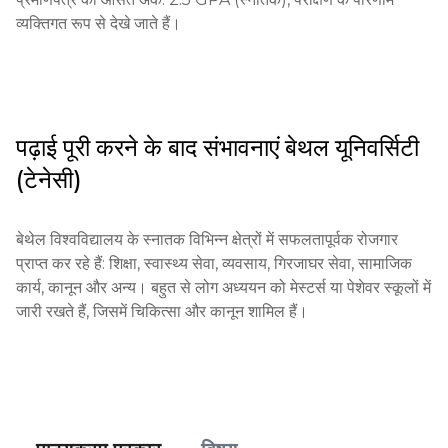
साथ ही आध्यात्मिक रूप से परिपक्व और नैतिक जिम्मेदार नेता निर्मित 
आवेदन करें। छात्र के वर्ग के आधार पर आवेदन की लागत $30–$50 
व्यक्तिगत रूप से देखे जाते हैं।
करना। यूनिवर्सिटी एक समर्थनशील शिक्षा परिसर बनाने का प्रयास कर रही 
होगी।

है, जहां प्रत्येक छात्र अपनी क्षमताओं का सच्चाईकरण कर सकता है।
शैक्षिक योग्यता:

स्नातक के लिए: माध्यमिक विद्यालय की पास प्रमाणपत्र या उसका समतुल्य

स्नातकोत्तर के लिए: स्नातक का डिप्लोमा या समतुल्य

पढ़ाई पूरी करने के बाद संभावनाएं
बेथल यूनिवर्सिटी
(टेनेसी)
आवश्यक दस्तावेज़:

ऑनलाइन आवेदन पत्र

बेथेल विश्वविद्यालय के स्नातक विभिन्न क्षेत्रों में सफलतापूर्वक रोजगार 
आधिकारिक ट्रांसक्रिप्ट्स

प्राप्त कर रहे हैं: शिक्षा, स्वास्थ्य सेवा, व्यवसाय, गिरजाघर सेवा, सामाजिक 
सुझावी पत्र (2–3)

कार्य, कानून और अन्य। बहुत से लोग अध्ययन को मेस्टर्स या पेशेवर स्कूलों में 
एस्से (कार्यक्रम के आधार पर)

जारी रखते हैं, जिसमें चिकित्सा और कानून शामिल हैं।
भाषा परीक्षणों के परिणाम (विदेशी छात्रों के लिए)

पोर्टफोलियो (कुछ विशेषताओं के लिए)

विदेशी छात्रों के लिए आवश्यकताएं:

अंग्रेजी भाषा का स्तर: TOEFL iBT ≥ 70 या IELTS ≥ 6.0। इसके 
साथ वित्तीय सहायता प्रदान करना भी आवश्यक है।
