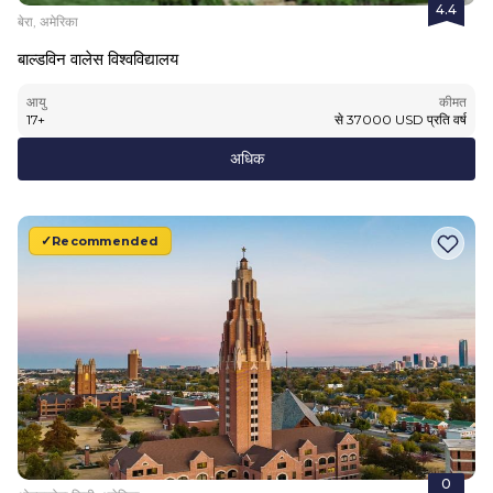
4.4
बेरा, अमेरिका
बाल्डविन वालेस विश्वविद्यालय
आयु
कीमत
17
+
से
37000
USD
प्रति वर्ष
अधिक
Recommended
0