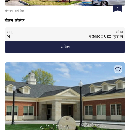
4
लेसबर्ग, अमेरिका
बीकन कॉलेज
आयु
कीमत
16
+
से
39500
USD
प्रति वर्ष
अधिक