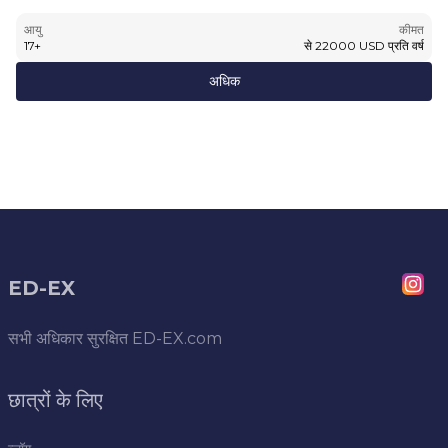
आयु
कीमत
17
+
से
22000
USD
प्रति वर्ष
अधिक
ED-EX
सभी अधिकार सुरक्षित
ED-EX.com
छात्रों के लिए