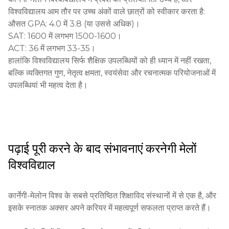
डिज़ाइन, साथ ही अंतर्विद्यानुसंधान में अपने योगदान के लिए प्रसिद्ध है। 
परीक्षा:

विश्वविद्यालय आम तौर पर उच्च अंकों वाले छात्रों को स्वीकार करता है:

इसका प्रभाव शिक्षा कक्षाओं और प्रयोगशालाओं के सीमा से बाहर निकलता 
औसत GPA: 4.0 में 3.8 (या उससे अधिक)।

है, जो प्रौद्योगिकियों और समाज के विकास पर महत्वपूर्ण प्रभाव डालता है।
अधिकांश पाठ्यक्रमों के लिए SAT या ACT जैसी मानक परीक्षा देने की 
SAT: 1600 में लगभग 1500-1600।

आवश्यकता होती है (कुछ स्थितियों में परीक्षा ऐच्छिक हो सकती है)।

ACT: 36 में लगभग 33-35।

विदेशी छात्रों के लिए TOEFL या IELTS, यदि उनकी मातृभाषा अंग्रेजी 
हालांकि विश्वविद्यालय सिर्फ शैक्षिक उपलब्धियों को ही ध्यान में नहीं रखता, 
नहीं है।

बल्कि व्यक्तिगत गुण, नेतृत्व क्षमता, स्वयंसेवा और रचनात्मक परियोजनाओं में 
उपलब्धियां भी महत्व देता है।
स्कूली शिक्षा प्रमाणपत्र:

माध्यमिक शिक्षा पूरी करने का प्रमाणपत्र आवश्यक है। विदेशी छात्रों के 
लिए प्रमाणपत्र का अंग्रेजी में अनुवाद किया जाना सकता है।

कुछ पाठ्यक्रमों के लिए अगर स्नातक अन्य देश से हैं तो डिप्लोमा का अनुवाद 
पढ़ाई पूरी करने के बाद संभावनाएं
करनेगी मेलों
आवश्यक हो सकता है।

विश्वविद्याल
सिफारिश:

कार्नेगी-मेलोन विश्व के सबसे प्रतिष्ठित शिक्षाविद संस्थानों में से एक है, और 
आवेदन के लिए दो सिफारिशें आवश्यक हैं (मामूली तौर पर गणित और अंग्रेजी 
इसके स्नातक अक्सर अपने करियर में महत्वपूर्ण सफलता प्राप्त करते हैं।

शिक्षकों की)।
