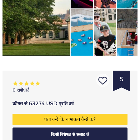
5
0
समीक्षाएँ
संस्था
आयु सीमा
:
प्रशिक्षण का प्रकार
:
कीमत
से
63274
USD
प्रति वर्ष
का
18
+
सह-शैक्षिक निजी स्कूल
पता करें कि नामांकन कैसे करें
प्रकार
:
विश्ववि
किसी विशेषज्ञ से सलाह लें
द्यालय