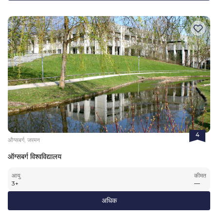
4
औग्सबर्ग, जरमन
ऑग्सबर्ग विश्वविद्यालय
आयु
कीमत
3
+
—
अधिक