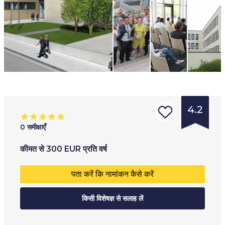
4.2
0
समीक्षाएँ
संस्था
आयु सीमा
:
प्रशिक्षण का प्रकार
:
कीमत
से
300
EUR
प्रति वर्ष
का
18
+
अंशकालिक
पता करें कि नामांकन कैसे करें
प्रकार
:
ऑनलाइन
विश्ववि
किसी विशेषज्ञ से सलाह लें
द्यालय
कॉलेज