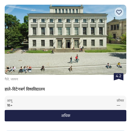
4.2
गैले, जरमन
हाले-विटेनबर्ग विश्वविद्यालय
आयु
कीमत
18
+
—
अधिक