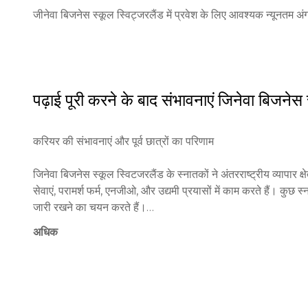
2) अंग्रेजी भाषा का प्रौद्योगिकता:

जीनेवा बिजनेस स्कूल स्विट्जरलैंड में प्रवेश के लिए आवश्यक न्यूनतम
   • IELTS 6.0

   • TOEFL 80

   • Duolingo 105–115

   • कैम्ब्रिज B2

   • TOEIC

पढ़ाई पूरी करने के बाद संभावनाएं
जिनेवा बिजनेस 
3) लिखित केस स्टडी का उत्तर

   • वैध पासपोर्ट या राष्ट्रीय पहचान पत्र

करियर की संभावनाएं और पूर्व छात्रों का परिणाम

   • एक विद्यायी या पेशेवर संदर्भ

   • शैक्षिक साक्षात्कार

जिनेवा बिजनेस स्कूल स्विटजरलैंड के स्नातकों ने अंतरराष्ट्रीय व्यापार क्ष
सेवाएं, परामर्श फर्म, एनजीओ, और उद्यमी प्रयासों में काम करते हैं। कुछ
इंटरनेशनल मैनेजमेंट मास्टर - प्रवेश मानक

जारी रखने का चयन करते हैं।

1) स्नातक की डिग्री या समकक्ष योग्यता

अधिक
स्कूल की स्विस शैक्षिक नींव, अंतरराष्ट्रीय मान्यता, उद्योग-संरेखित पाठ्य
2) अंग्रेजी भाषा का प्रौद्योगिकता:

करने की मूल्यवान करियर की संभावनाएं प्रदान करते हैं। प्रैक्टिकल लर्निंग,
   • IELTS 6.5

आवश्यक कौशल विकसित करते हैं।

   • TOEFL 85

   • Duolingo 120–125

जिनेवा बिजनेस स्कूल अंतरराष्ट्रीय छात्रों को प्रबंधन, वित्त, उद्यमिता, वि