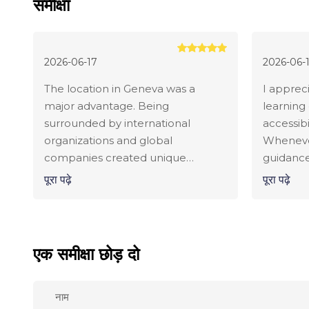
समीक्षा
2026-06-17
2026-06-
The location in Geneva was a
I apprec
major advantage. Being
learning
surrounded by international
accessibil
organizations and global
Wheneve
companies created unique
guidance
networking opportunities.
was alwa
पूरा पढ़े
पूरा पढ़े
Through university events and
help. Ge
guest speakers, I was able to build
helped 
connections that later helped me
professio
advance my career.
एक समीक्षा छोड़ दो