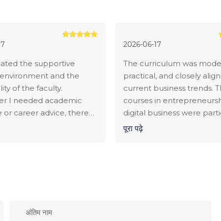
17
2026-06-17
iated the supportive
The curriculum was mode
 environment and the
practical, and closely alig
ity of the faculty.
current business trends. 
r I needed academic
courses in entrepreneurs
 or career advice, there
digital business were parti
ys someone willing to
valuable. I graduated with 
पूरा पढ़े
neva Business School
that I use every day in my
me grow both
professional role.
nally and personally.