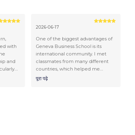
2026-06-17
rn,
One of the biggest advantages of
ned with
Geneva Business School is its
The
international community. I met
hip and
classmates from many different
cularly
countries, which helped me
skills
broaden my perspective and
पूरा पढ़े
develop strong intercultural
communication skills. The
experience prepared me well for
a global career.