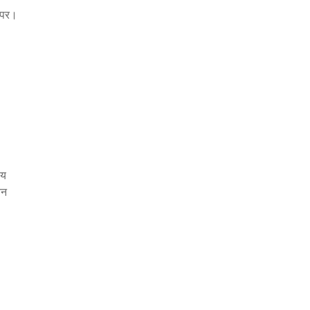
र पर।
य 
न 
काबला 
 
 है। 