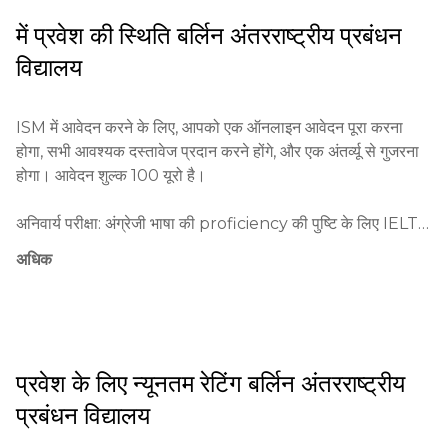
हैं।

में प्रवेश की स्थिति
बर्लिन अंतरराष्ट्रीय प्रबंधन
विद्यालय
ISM क्षेत्र के शैक्षिक प्रणाली में महत्वपूर्ण योगदान देता है, श्रम बाजार की 
जरूरतों पर ध्यान केंद्रित करके गुणवत्ता शिक्षा प्रदान करता है। स्कूल को 
नियोक्ताओं के बीच उच्च रैंकिंग और मान्यता प्राप्त है।

ISM में आवेदन करने के लिए, आपको एक ऑनलाइन आवेदन पूरा करना 
होगा, सभी आवश्यक दस्तावेज प्रदान करने होंगे, और एक अंतर्व्यू से गुजरना 
ISM के मुख्य लक्ष्य हैं आलोचनात्मक सोच का विकास, व्यावहारिक कौशल 
होगा। आवेदन शुल्क 100 यूरो है।

विकसित करना, और छात्रों को अंतर्राष्ट्रीय वातावरण में सफल करियर के 
लिए तैयार करना।
अनिवार्य परीक्षा: अंग्रेजी भाषा की proficiency की पुष्टि के लिए IELTS 
या TOEFL।

अधिक
न्यूनतम आयु: 18 वर्ष।

आवेदन प्रक्रिया: स्कूल की वेबसाइट पर ऑनलाइन आवेदन पूरा करें, सभी 
दस्तावेज संलग्न करें, और शुल्क का भुगतान करें। आवेदन全年 स्वीकार 
प्रवेश के लिए न्यूनतम रेटिंग
बर्लिन अंतरराष्ट्रीय
किए जाते हैं, लेकिन सिफारिश की जाती है कि उन्हें कक्षाओं की शुरूआत से 
प्रबंधन विद्यालय
कुछ महीने पहले प्रस्तुत करें।
