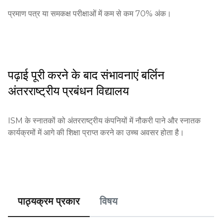
शैक्षिक योग्यताएँ: आपको पिछले शैक्षिक संस्थान से सफलतापूर्वक पूर्णता की 
प्रमाण पत्र या समकक्ष परीक्षाओं में कम से कम 70% अंक।
पुष्टि करने वाले दस्तावेज प्रदान करने होंगे (प्रमाणपत्र, डिप्लोमा आदि)।

आवश्यक दस्तावेज: सिफारिश पत्र, परीक्षा परिणाम, रिज्यूमे, प्रेरणात्मक 
पत्र।

पढ़ाई पूरी करने के बाद संभावनाएं
बर्लिन
अंतर्राष्ट्रीय छात्रों के लिए आवश्यकताएँ: न्यूनतम अंग्रेजी proficiency 
अंतरराष्ट्रीय प्रबंधन विद्यालय
स्तर – B2; शैक्षणिक प्रगति पर अंतरिम रिपोर्ट मांगी जा सकती हैं।

वित्तीय शर्तें: वीजा आवेदन के लिए वित्तीय सक्षमता का प्रमाण आवश्यक हो 
ISM के स्नातकों को अंतरराष्ट्रीय कंपनियों में नौकरी पाने और स्नातक 
सकता है।

कार्यक्रमों में आगे की शिक्षा प्राप्त करने का उच्च अवसर होता है।
आवेदन की अंतिम तिथि: दस्तावेजों की जमा करने की प्रक्रिया आमतौर पर 
जनवरी से अगस्त तक खुली रहती है।

परीक्षा या अंतर्व्यू: अंतर्व्यू स्काइप के माध्यम से या आमने-सामने किया जाता 
है।

पाठ्यक्रम प्रकार
विषय
योग्यता या अनुभव: शैक्षिक या पेशेवर क्षेत्र में पिछला अनुभव स्वागतयोग्य है।
