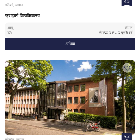
4.5
फ़्रीबर्ग, जरमन
फ्राइबर्ग विश्वविद्यालय
आयु
कीमत
17
+
से
1500
EUR
प्रति वर्ष
अधिक
4.2
कोलोन, जरमन