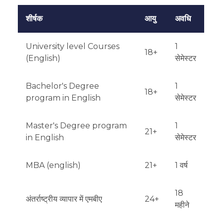
शीर्षक
आयु
अवधि
परिणामों की सूचना: परिणाम अंतर्व्यू के 2-4 सप्ताह बाद घोषित किए जाते हैं।
University level Courses
1
18+
(English)
सेमेस्टर
Bachelor's Degree
1
18+
program in English
सेमेस्टर
Master's Degree program
1
21+
in English
सेमेस्टर
MBA (english)
21+
1 वर्ष
18
अंतर्राष्ट्रीय व्यापार में एमबीए
24+
महीने