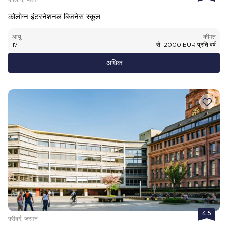
कोलोग्न इंटरनेशनल बिजनेस स्कूल
आयु
कीमत
17
+
से
12000
EUR
प्रति वर्ष
अधिक
4.5
फ़्रीबर्ग, जरमन