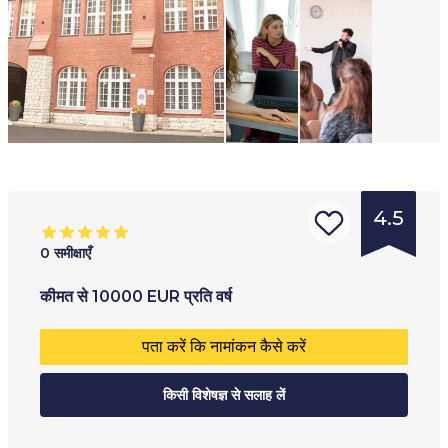
4.5
0
समीक्षाएँ
संस्था
आयु सीमा
:
प्रशिक्षण का प्रकार
:
कीमत
से
10000
EUR
प्रति वर्ष
का
18
+
पूर्णकालिक
पता करें कि नामांकन कैसे करें
प्रकार
:
अंशकालिक
विश्ववि
किसी विशेषज्ञ से सलाह लें
ऑनलाइन
द्यालय
कॉलेज