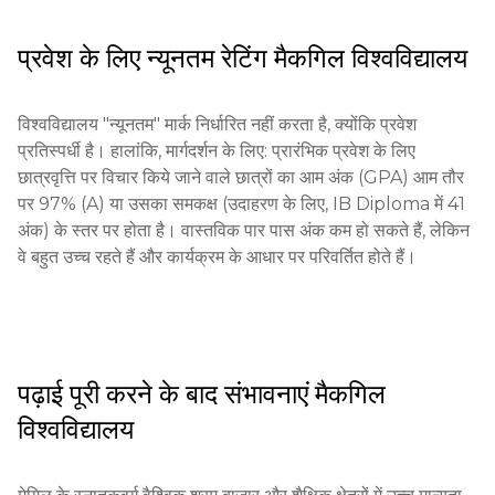
विजेता और 121 ओलंपियन शामिल हैं। यह विश्व्विद्यालय 10 विभागों और 
से अन्य अभियां (2026 के लिए) "Test-Optional" नीति है। मास्टर्स 
स्कूलों में 300 से अधिक पाठ्यक्रम प्रदान करता है, जिसमें चिकित्सा, 
और डॉक्टरेट के कार्यक्रमों के लिए अक्सर GRE, GMAT या अन्य 
प्रवेश के लिए न्यूनतम रेटिंग
मैकगिल विश्वविद्यालय
इंजीनियरिंग, कानून, प्रबंधन और संगीत शामिल हैं। यह विश्वविद्यालय उच्च 
विशेषकृत परीक्षणों की आवश्यकता होती है।

गुणवत्ता की शिक्षा प्रदान करने, दुनिया को परिवर्तित करने वाले उत्कृष्ट 
अनुसंधान करने और वैश्विक समस्याओं का समाधान करने के क्षमता रखने 
न्यूनतम आयु: आधिकारिक न्यूनतम आयु नहीं है, लेकिन उम्मीदवारों को कनाडा 
विश्वविद्यालय "न्यूनतम" मार्क निर्धारित नहीं करता है, क्योंकि प्रवेश 
वाले नेताओं और नवाचारकों की अगली पीढ़ी की तैयारी करने के मिशन के 
के समकक्ष पूर्व-शिक्षा के साथ पूरा माध्यमिक शिक्षा होना चाहिए।

प्रतिस्पर्धी है। हालांकि, मार्गदर्शन के लिए: प्रारंभिक प्रवेश के लिए 
साथ है।
छात्रवृत्ति पर विचार किये जाने वाले छात्रों का आम अंक (GPA) आम तौर 
आवेदन प्रक्रिया:

पर 97% (A) या उसका समकक्ष (उदाहरण के लिए, IB Diploma में 41 
अंक) के स्तर पर होता है। वास्तविक पार पास अंक कम हो सकते हैं, लेकिन 
आवेदन पत्र: केबेक के विश्वविद्यालयों के साथ एकीकृत प्लेटफॉर्म के माध्यम 
वे बहुत उच्च रहते हैं और कार्यक्रम के आधार पर परिवर्तित होते हैं।
से या कुछ श्रेणियों के लिए सीधे McGill पोर्टल के माध्यम से आवेदन करें।

कीमत: पंजीकरण शुल्क लगभग 130 कनाडाई डॉलर है (विदेशी छात्रों के 
लिए भिन्न हो सकता है)।

पढ़ाई पूरी करने के बाद संभावनाएं
मैकगिल
प्लेटफॉर्म: दस्तावेजों का मुख्य काम McGill Applicant Portal के 
विश्वविद्यालय
माध्यम से होता है।

शैक्षिक योग्यता: पूरा माध्यमिक उपयोगिता प्रमाणपत्र या उसका समकक्षता 