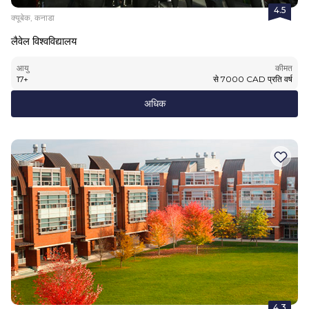
4.5
क्यूबेक, कनाडा
लैवेल विश्वविद्यालय
आयु
कीमत
17
+
से
7000
CAD
प्रति वर्ष
अधिक
4.3