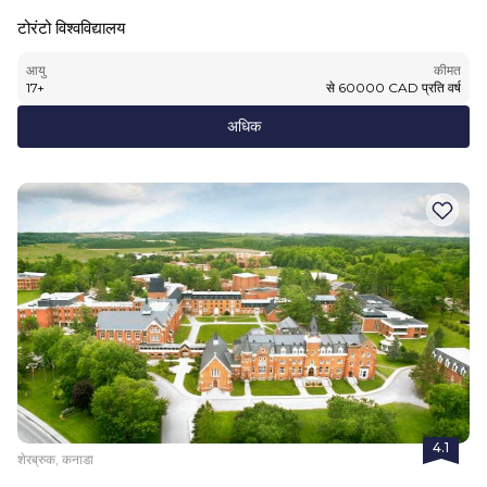
टोरंटो विश्वविद्यालय
आयु
कीमत
17
+
से
60000
CAD
प्रति वर्ष
अधिक
4.1
शेरब्रुक, कनाडा