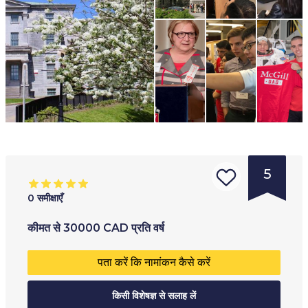
5
0
समीक्षाएँ
संस्था
आयु सीमा
:
प्रशिक्षण का प्रकार
:
कीमत
से
30000
CAD
प्रति वर्ष
का
18
+
पूर्णकालिक
पता करें कि नामांकन कैसे करें
प्रकार
:
अंशकालिक
विश्ववि
किसी विशेषज्ञ से सलाह लें
हाइब्रिड
द्यालय