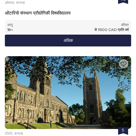
ओशावा, कनाडा
ओंटारियो संस्थान प्रौद्योगिकी विश्वविद्यालय
आयु
कीमत
18
+
से
11500
CAD
प्रति वर्ष
अधिक
5
टोरंटो, कनाडा