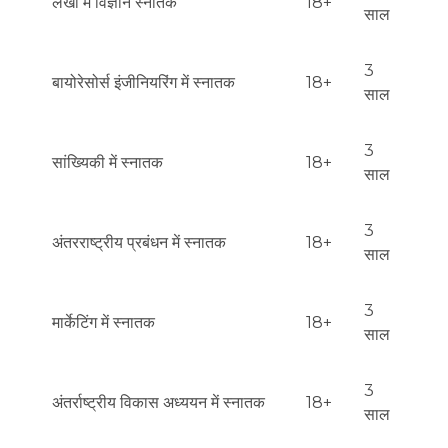
लेखा में विज्ञान स्नातक
18+
अनुभव और वैज्ञानिक पुनर्गमन का संतुलन करनी पड़ती है।

साल
परिणाम की सूचनाएँ: बैचलर्स कार्यक्रमों के लिए आवेदन पर निर्णयों को मार्च 
3
बायोरेसोर्स इंजीनियरिंग में स्नातक
18+
के अंत से मई के अंत तक भेजा जाता है। सूचनाएँ McGill Applicant 
साल
Portal और ईमेल के माध्यम से मिलती हैं।
3
सांख्यिकी में स्नातक
18+
साल
3
अंतरराष्ट्रीय प्रबंधन में स्नातक
18+
साल
3
मार्केटिंग में स्नातक
18+
साल
3
अंतर्राष्ट्रीय विकास अध्ययन में स्नातक
18+
साल