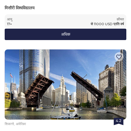
मिसौरी विश्वविद्यालय
आयु
कीमत
17
+
से
11000
USD
प्रति वर्ष
अधिक
4.2
शिकागो, अमेरिका