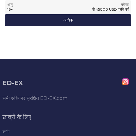
आयु
कीमत
16
+
से
45000
USD
प्रति वर्ष
अधिक
ED-EX
सभी अधिकार सुरक्षित
ED-EX.com
छात्रों के लिए
ब्लॉग