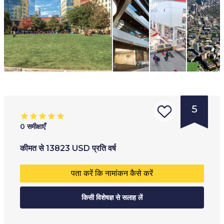
5
0
समीक्षाएँ
संस्था
आयु सीमा
:
प्रशिक्षण का प्रकार
:
कीमत
से
13823
USD
प्रति वर्ष
का
18
+
सह-शैक्षिक निजी स्कूल
पता करें कि नामांकन कैसे करें
प्रकार
:
विश्ववि
किसी विशेषज्ञ से सलाह लें
द्यालय
कॉलेज