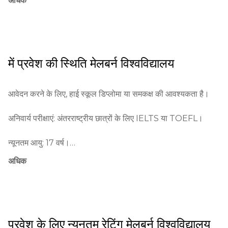
अधिक
व्यक्ति शामिल हैं।

यह विश्वविद्यालय दुनिया भर के अन्य शैक्षणिक संस्थानों के साथ कई 
साझेदारियों में है।

में प्रवेश की स्थिति
मेलबर्न विश्वविद्यालय
इसकी शैक्षणिक哲िका आलोचनात्मक सोच, नवाचार, और सीखने के 
व्यावहारिक दृष्टिकोण के विकास पर आधारित है।
आवेदन करने के लिए, हाई स्कूल डिप्लोमा या समकक्ष की आवश्यकता है।

अनिवार्य परीक्षाएं: अंतरराष्ट्रीय छात्रों के लिए IELTS या TOEFL।

न्यूनतम आयु: 17 वर्ष।

अधिक
आवेदन प्रक्रिया: विश्वविद्यालय की आधिकारिक वेबसाइट के माध्यम से 
ऑनलाइन आवेदन, शुल्क कार्यक्रम के अनुसार बदलता है, सभी दस्तावेज 
UniApply के जरिए प्रस्तुत किए जाते हैं।

शैक्षणिक योग्यता: माध्यमिक शिक्षा का प्रमाण पत्र या उसका समकक्ष।

प्रवेश के लिए न्यूनतम रेटिंग
मेलबर्न विश्वविद्यालय