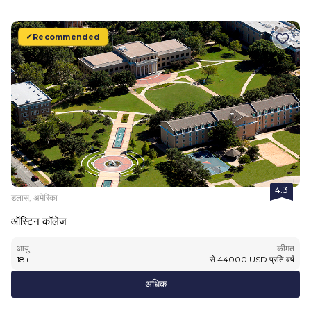
Recommended
4.3
डलास, अमेरिका
ऑस्टिन कॉलेज
आयु
कीमत
18
+
से
44000
USD
प्रति वर्ष
अधिक