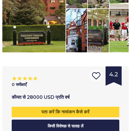
4.2
0
समीक्षाएँ
संस्था
आयु सीमा
:
प्रशिक्षण का प्रकार
:
कीमत
से
28000
USD
प्रति वर्ष
का
18
+
पूर्णकालिक
पता करें कि नामांकन कैसे करें
प्रकार
:
अंशकालिक
विश्ववि
किसी विशेषज्ञ से सलाह लें
हाइब्रिड
द्यालय