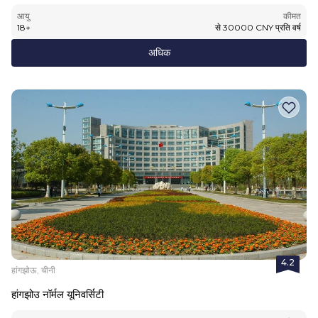
आयु
कीमत
18
+
से
30000
CNY
प्रति वर्ष
अधिक
4.2
हांगझोऊ, चीनी
हांगझोउ नॉर्मल यूनिवर्सिटी