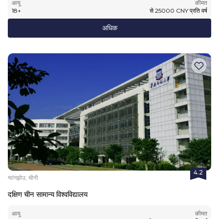
आयु
कीमत
18
+
से
25000
CNY
प्रति वर्ष
अधिक
4.2
ग्वांगझोउ, चीनी
दक्षिण चीन सामान्य विश्वविद्यालय
आयु
कीमत