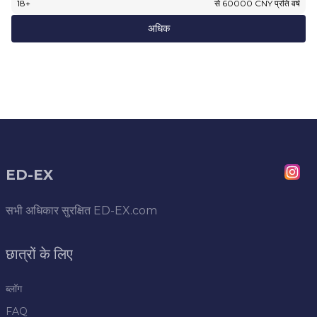
18
+
से
60000
CNY
प्रति वर्ष
अधिक
ED-EX
सभी अधिकार सुरक्षित
ED-EX.com
छात्रों के लिए
ब्लॉग
FAQ