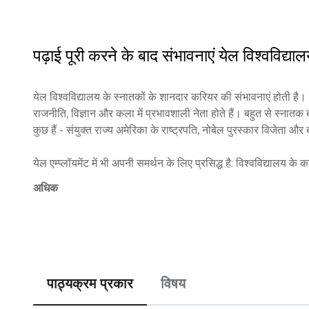
साक्षरता और लेखन: 720–780

गणित: 740–800

SAT के सामान्य श्रेणी चाहने वालों के लिए सामान्य रूप से 1460–1580 
पढ़ाई पूरी करने के बाद संभावनाएं
येल विश्वविद्या
ACT:

येल विश्वविद्यालय के स्नातकों के शानदार करियर की संभावनाएं होती है। 
औसत संयुक्त अंक: 33–35।
राजनीति, विज्ञान और कला में प्रभावशाली नेता होते हैं। बहुत से स्नातक बड
कुछ हैं - संयुक्त राज्य अमेरिका के राष्ट्रपति, नोबेल पुरस्कार विजेता और 
येल एम्प्लॉयमेंट में भी अपनी समर्थन के लिए प्रसिद्ध है: विश्वविद्यालय के 
ढूंढने में मदद करता है। येल लॉ स्कूल और येल मैनेजमेंट स्कूल के स्नातकों क
अधिक
बाजार में प्रतिस्पर्धी अवसर प्रदान करती है।
पाठ्यक्रम प्रकार
विषय