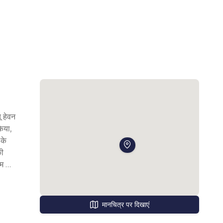
 हेवन 
या, 
के 
ी 
म 
्धिक 
मानचित्र पर दिखाएं
े 