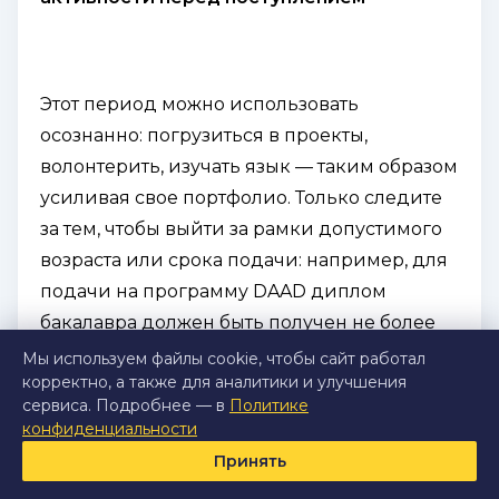
Этот период можно использовать
осознанно: погрузиться в проекты,
волонтерить, изучать язык — таким образом
усиливая свое портфолио. Только следите
за тем, чтобы выйти за рамки допустимого
возраста или срока подачи: например, для
подачи на программу DAAD диплом
бакалавра должен быть получен не более
шести лет назад.
Мы используем файлы cookie, чтобы сайт работал
корректно, а также для аналитики и улучшения
сервиса. Подробнее — в
Политике
конфиденциальности
Принять