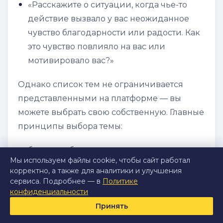
«Расскажите о ситуации, когда чье-то
действие вызвало у вас неожиданное
чувство благодарности или радости. Как
это чувство повлияло на вас или
мотивировало вас?»
Однако список тем не ограничивается
представленными на платформе — вы
можете выбрать свою собственную. Главные
принципы выбора темы:
берите событие, которое для вас
Мы используем файлы cookie, чтобы сайт работал
действительно значимо и изменило
корректно, а также для аналитики и улучшения
ваше мышление,
сервиса. Подробнее — в
Политике
конфиденциальности
избегайте слишком общих и шаблонных
Принять
историй (вроде
«я с детства мечтал