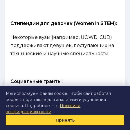
Стипендии для девочек (Women in STEM):
Некоторые вузы (например, UOWD, CUD)
поддерживают девушек, поступающих на
технические и научные специальности.
Социальные гранты:
Мы используем файлы cookie, чтобы сайт работал
Если у студента ограниченные финансовые
корректно, а также для аналитики и улучшения
возможности, можно подать заявку на
сервиса. Подробнее — в
Политике
специальную финансовую помощь,
конфиденциальности
приложив справки о доходах семьи.
Принять