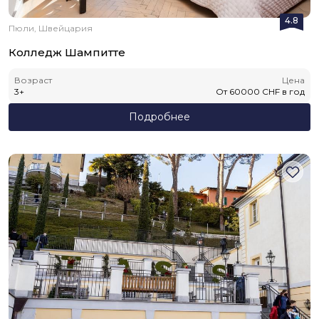
4.8
Пюли, Швейцария
Колледж Шампитте
Возраст
Цена
3
+
От
60000
CHF
в год
Подробнее