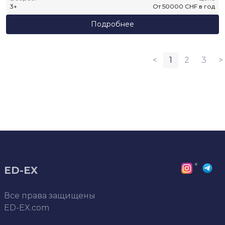
3
+
От
50000
CHF
в год
Подробнее
<
1
2
3
>
*
ED-EX
Все права защищены
ED-EX.com