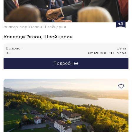
4.9
Виллар-сюр-Оллон, Швейцария
Колледж Эглон, Швейцария
Возраст
Цена
9
+
От
120000
CHF
в год
Подробнее