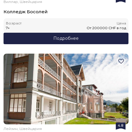
Виллар, Швейцария
Колледж Босолей
Возраст
Цена
7
+
От
200000
CHF
в год
Подробнее
4.8
Лейзин, Швейцария