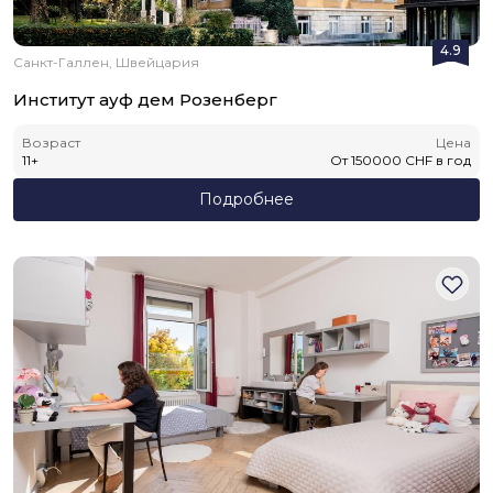
4.9
Санкт-Галлен, Швейцария
Институт ауф дем Розенберг
Возраст
Цена
11
+
От
150000
CHF
в год
Подробнее