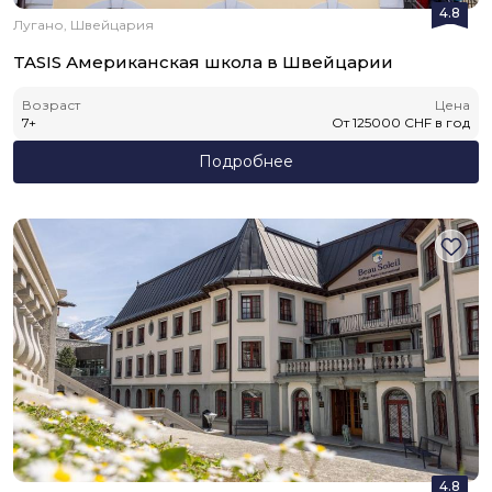
4.8
Лугано, Швейцария
TASIS Американская школа в Швейцарии
Возраст
Цена
7
+
От
125000
CHF
в год
Подробнее
4.8