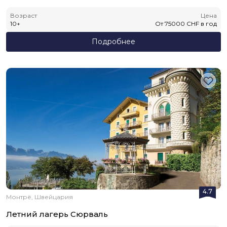
Возраст
Цена
10
+
От
75000
CHF
в год
Подробнее
4.7
Монтрё, Швейцария
Летний лагерь Сюрваль