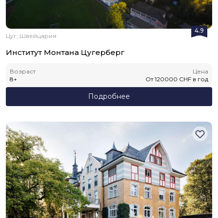
4.9
Цуг, Швейцария
Институт Монтана Цугерберг
Возраст
Цена
8
+
От
120000
CHF
в год
Подробнее