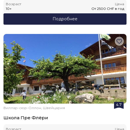
Возраст
Цена
10
+
От
2500
CHF
в год
Подробнее
4.7
Виллар-сюр-Оллон, Швейцария
Школа Пре Флёри
Возраст
Цена