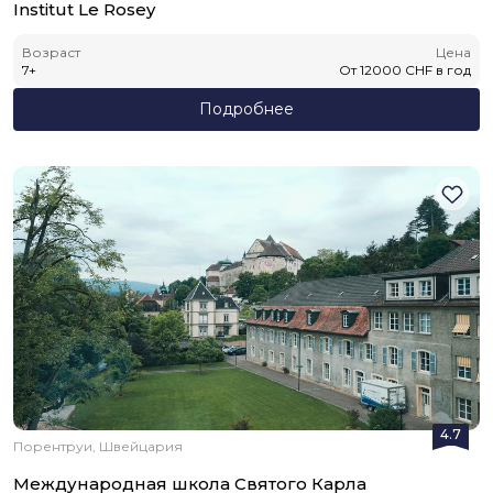
Institut Le Rosey
Возраст
Цена
7
+
От
12000
CHF
в год
Подробнее
4.7
Порентруи, Швейцария
Международная школа Святого Карла