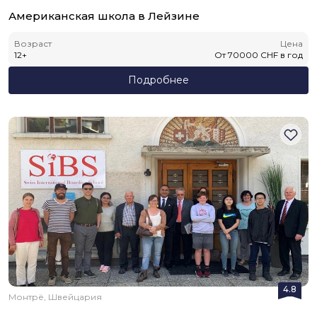
Американская школа в Лейзине
Возраст
Цена
12
+
От
70000
CHF
в год
Подробнее
4.8
Монтрё, Швейцария