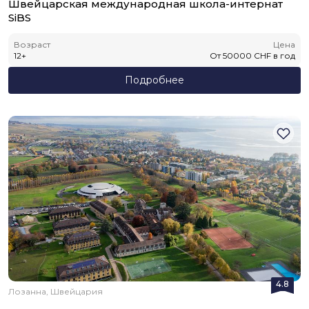
Швейцарская международная школа-интернат
SiBS
Возраст
Цена
12
+
От
50000
CHF
в год
Подробнее
4.8
Лозанна, Швейцария