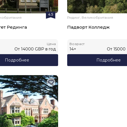
4.5
икобритания
Ридинг, Великобритания
ет Рединга
Падворт Колледж
Цена
Возраст
От
14000
GBP
в год
14
+
От
15000
Подробнее
Подробнее