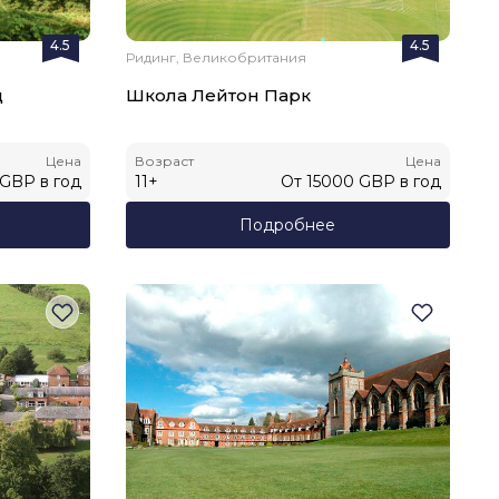
4.5
4.5
Ридинг, Великобритания
д
Школа Лейтон Парк
Цена
Возраст
Цена
GBP
в год
11
+
От
15000
GBP
в год
Подробнее