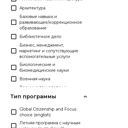
Архитектура
Базовые навыки и
развивающее/коррекционное
образование
Библиотечное дело
Бизнес, менеджмент,
маркетинг и сопутствующие
вспомогательные услуги
Биологические и
биомедицинские науки
Военная наука
Военные технологии и
прикладные науки
Тип программы
Гражданская деятельность
Global Citizenship and Focus
Дипломы и аттестаты о
choice (english)
среднем образовании
Летняя программа с научным
Досуг и развлекательные