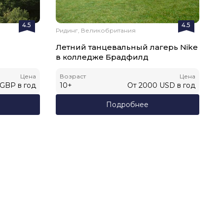
4.5
4.5
Ридинг, Великобритания
Летний танцевальный лагерь Nike
в колледже Брадфилд
Цена
Возраст
Цена
GBP
в год
10
+
От
2000
USD
в год
Подробнее