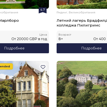
4.7
икобритания
Ридинг, Великобритания
Марлборо
Летний лагерь Брадфил
колледжа Пилигримс
Цена
Возраст
От
20000
GBP
в год
8
+
От
400
Подробнее
Подробнее
ended