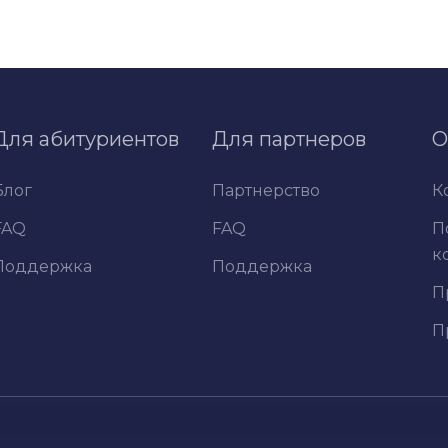
Для абитуриентов
Для партнеров
О
Блог
Партнерство
К
FAQ
FAQ
П
к
Поддержка
Поддержка
П
П