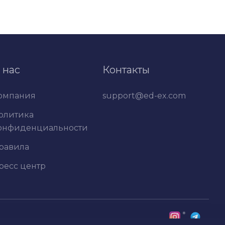
 нас
Контакты
омпания
support@ed-ex.com
олитика
онфиденциальности
равила
ресс центр
*