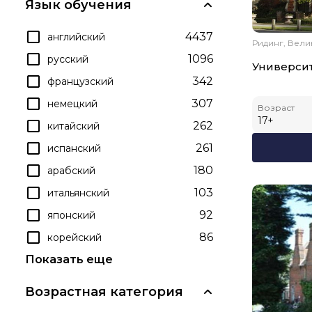
Язык обучения
4437
английский
Ридинг, Вел
1096
русский
Университ
342
французский
307
немецкий
Возраст
17
+
262
китайский
261
испанский
180
арабский
103
итальянский
92
японский
86
корейский
Показать еще
Возрастная категория