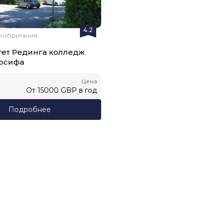
4.2
икобритания
ет Рединга колледж
Иосифа
Цена
От
15000
GBP
в год
Подробнее