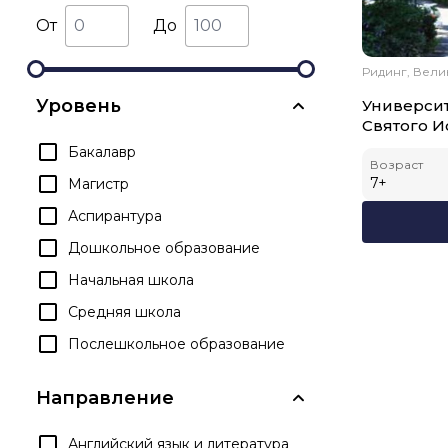
От
До
Ридинг, Вел
Уровень
Университ
Святого 
Бакалавр
Возраст
7
+
Магистр
Аспирантура
Дошкольное образование
Начальная школа
Средняя школа
Послешкольное образование
Направление
Английский язык и литература