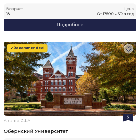
Возраст
Цена
18
+
От
17500
USD
в год
Подробнее
Recommended
5
Атланта, США
Обернский Университет