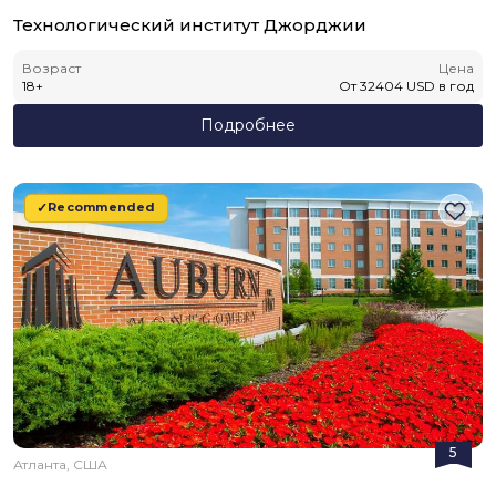
Технологический институт Джорджии
Возраст
Цена
18
+
От
32404
USD
в год
Подробнее
Recommended
5
Атланта, США