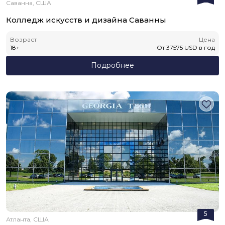
Саванна, США
Колледж искусств и дизайна Саванны
Возраст
Цена
18
+
От
37575
USD
в год
Подробнее
5
Атланта, США