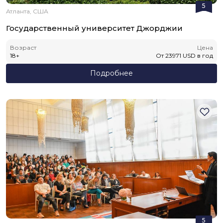
5
Атланта, США
Государственный университет Джорджии
Возраст
Цена
18
+
От
23971
USD
в год
Подробнее
5