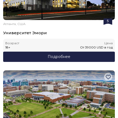
5
Атланта, США
Университет Эмори
Возраст
Цена
18
+
От
39000
USD
в год
Подробнее