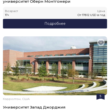
университет Оберн Монтгомери
Возраст
Цена
17
+
От
17812
USD
в год
Подробнее
5
Кэрролтон, США
Университет Запад Джорджия