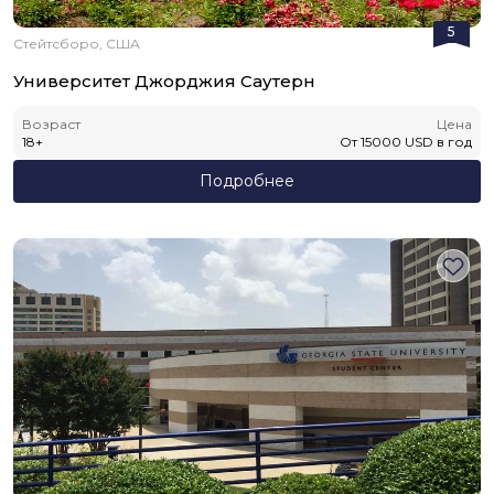
5
Стейтсборо, США
Университет Джорджия Саутерн
Возраст
Цена
18
+
От
15000
USD
в год
Подробнее