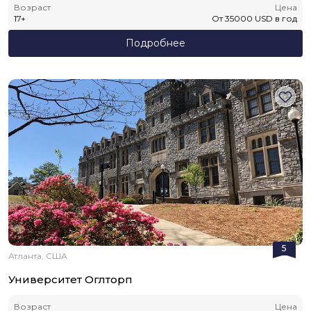
Возраст
Цена
17
+
От
35000
USD
в год
Подробнее
5
Атланта, США
Университет Оглторп
Возраст
Цена