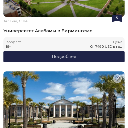
5
Атланта, США
Университет Алабамы в Бирмингеме
Возраст
Цена
16
+
От
7490
USD
в год
Подробнее