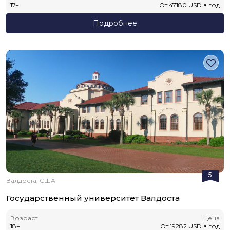
17
+
От
47180
USD
в год
Подробнее
5
Валдоста, США
Государственный университет Валдоста
Возраст
Цена
18
+
От
19282
USD
в год