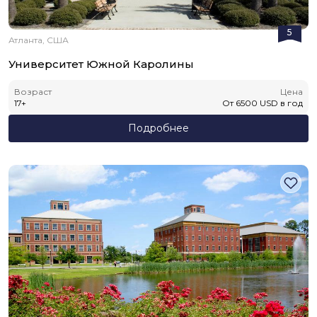
5
Атланта, США
Университет Южной Каролины
Возраст
Цена
17
+
От
6500
USD
в год
Подробнее