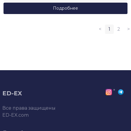
Подробнее
<
1
2
>
*
ED-EX
Все права защищены
ED-EX.com