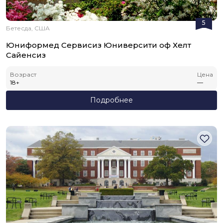
5
Бетесда, США
Юниформед Сервисиз Юниверсити оф Хелт
Сайенсиз
Возраст
Цена
18
+
—
Подробнее