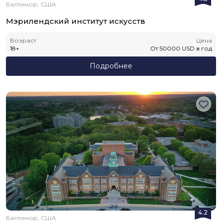
Балтимор, США
Мэрилендский институт искусств
Возраст
Цена
18
+
От
50000
USD
в год
Подробнее
4.2
Балтимор, США