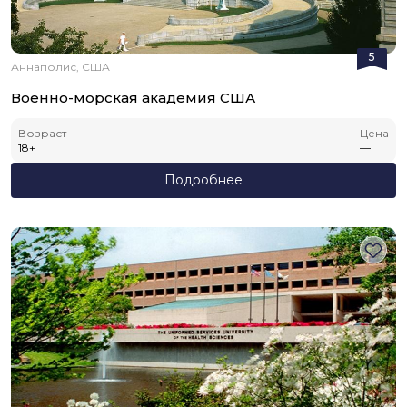
5
Аннаполис, США
Военно-морская академия США
Возраст
Цена
18
+
—
Подробнее