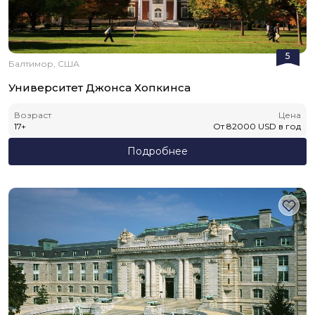
5
Балтимор, США
Университет Джонса Хопкинса
Возраст
Цена
17
+
От
82000
USD
в год
Подробнее