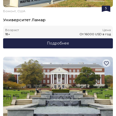
5
Бомонт, США
Университет Ламар
Возраст
Цена
18
+
От
16000
USD
в год
Подробнее