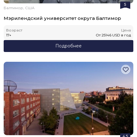
5
Балтимор, США
Мэрилендский университет округа Балтимор
Возраст
Цена
17
+
От
25146
USD
в год
Подробнее
4.5