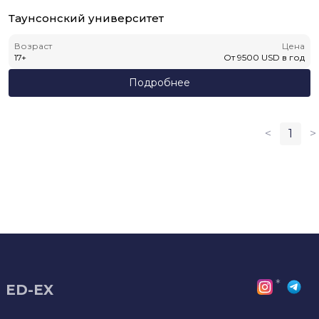
Таунсонский университет
Возраст
Цена
17
+
От
9500
USD
в год
Подробнее
<
1
>
*
ED-EX