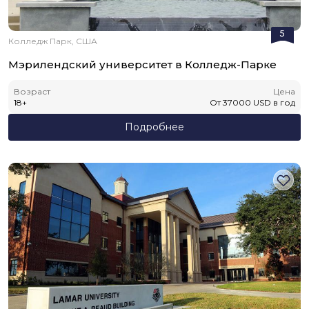
5
Колледж Парк, США
Мэрилендский университет в Колледж-Парке
Возраст
Цена
18
+
От
37000
USD
в год
Подробнее