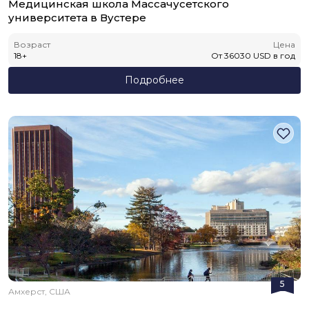
Медицинская школа Массачусетского
университета в Вустере
Возраст
Цена
18
+
От
36030
USD
в год
Подробнее
5
Амхерст, США