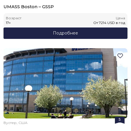
UMASS Boston – GSSP
Возраст
Цена
17
+
От
7214
USD
в год
Подробнее
5
Вустер, США