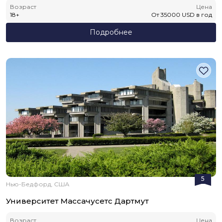
Возраст
Цена
18
+
От
35000
USD
в год
Подробнее
5
Нью-Бедфорд, США
Университет Массачусетс Дартмут
Возраст
Цена