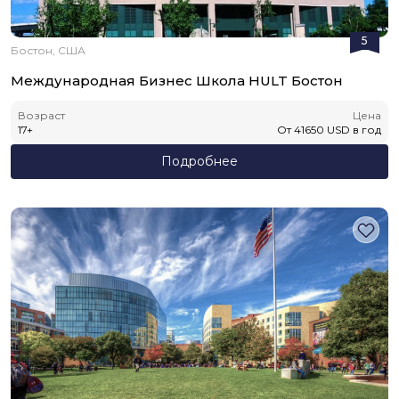
5
Бостон, США
Международная Бизнес Школа HULT Бостон
Возраст
Цена
17
+
От
41650
USD
в год
Подробнее