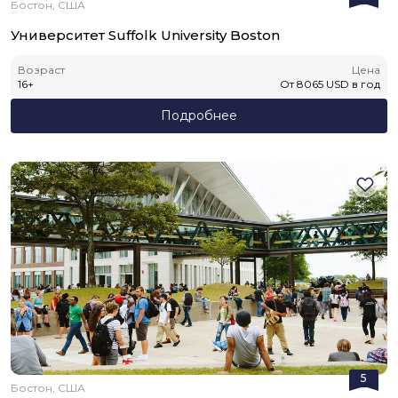
Бостон, США
Университет Suffolk University Boston
Возраст
Цена
16
+
От
8065
USD
в год
Подробнее
5
Бостон, США