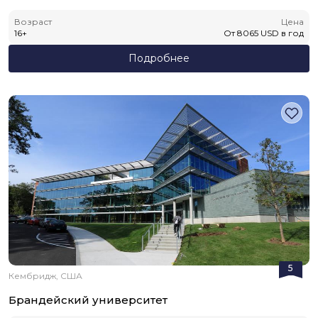
Возраст
Цена
16
+
От
8065
USD
в год
Подробнее
5
Кембридж, США
Брандейский университет