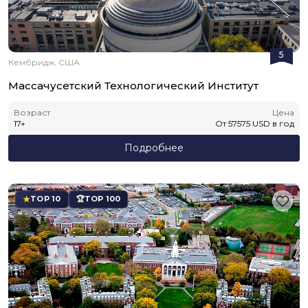
5
Кембридж, США
Массачусетский Технологический Институт
Возраст
Цена
17
+
От
57575
USD
в год
Подробнее
TOP 10
TOP 100