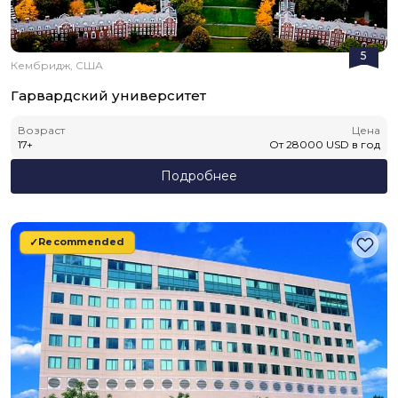
5
Кембридж, США
Гарвардский университет
Возраст
Цена
17
+
От
28000
USD
в год
Подробнее
Recommended