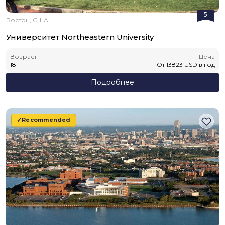
5
Бостон, США
Университет Northeastern University
Возраст
Цена
18
+
От
13823
USD
в год
Подробнее
Recommended