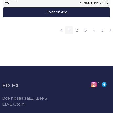
17
+
От
29141
USD
в год
Подробнее
<
1
2
3
4
5
>
*
ED-EX
Все права защищены
ED-EX.com