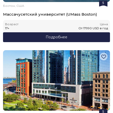
5
Бостон, США
Массачусетский университет (UMass Boston)
Возраст
Цена
17
+
От
17990
USD
в год
Подробнее
5