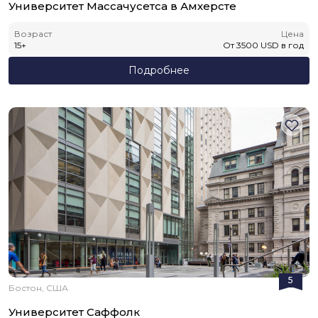
Университет Массачусетса в Амхерсте
Возраст
Цена
15
+
От
3500
USD
в год
Подробнее
5
Бостон, США
Университет Саффолк