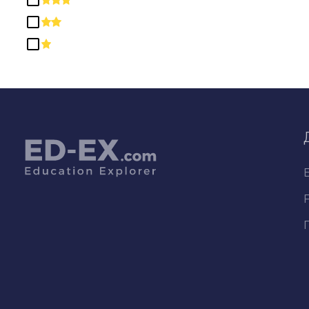
мероприятия
Знания и навыки, связанные
со здоровьем
Инженерное искусство
Инженерные технологии и
области, связанные с
инженерным делом
Иностранные языки,
литература и лингвистика
История
Коммуникационные
технологии/Технические
специалисты и службы
поддержки
Коммуникация, журналистика
и связанные с ними
программы
Компьютерные и
информационные науки и