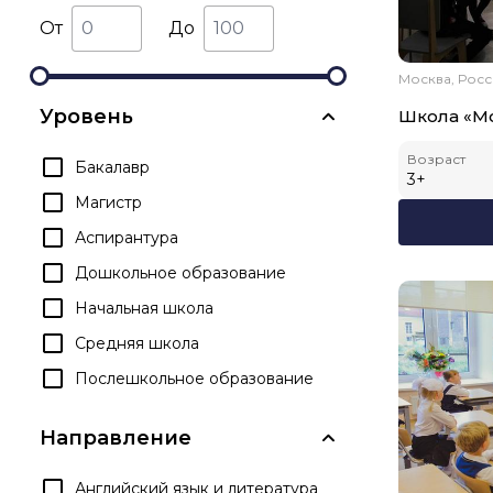
От
До
Москва, Рос
Уровень
Школа «М
Возраст
Бакалавр
3
+
Магистр
Аспирантура
Дошкольное образование
Начальная школа
Средняя школа
Послешкольное образование
Направление
Английский язык и литература