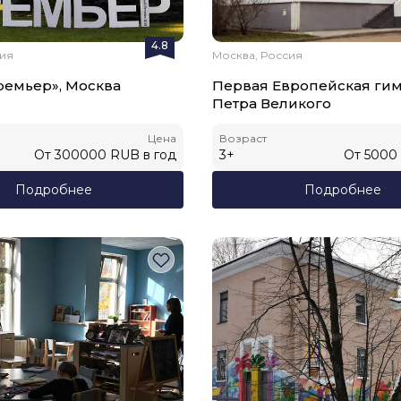
4.8
сия
Москва, Россия
ремьер», Москва
Первая Европейская ги
Петра Великого
Цена
Возраст
От
300000
RUB
в год
3
+
От
5000
Подробнее
Подробнее