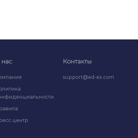
 нас
Контакты
омпания
support@ed-ex.com
олитика
онфиденциальности
равила
ресс центр