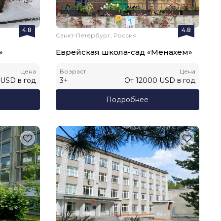
4.8
4.8
Санкт-Петербург, Россия
»
Еврейская школа-сад «Менахем»
Цена
Возраст
Цена
USD
в год
3
+
От
12000
USD
в год
Подробнее