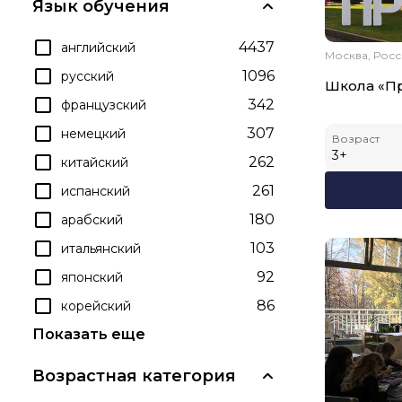
Язык обучения
4437
английский
Москва, Рос
1096
русский
Школа «П
342
французский
307
немецкий
Возраст
3
+
262
китайский
261
испанский
180
арабский
103
итальянский
92
японский
86
корейский
Показать еще
Возрастная категория