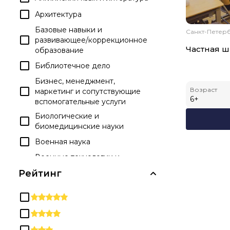
Архитектура
Базовые навыки и
Санкт-Петерб
развивающее/коррекционное
Частная 
образование
Библиотечное дело
Бизнес, менеджмент,
Возраст
маркетинг и сопутствующие
6
+
вспомогательные услуги
Биологические и
биомедицинские науки
Военная наука
Военные технологии и
прикладные науки
Рейтинг
Гражданская деятельность
Дипломы и аттестаты о
среднем образовании
Досуг и развлекательные