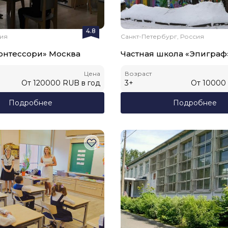
4.8
сия
Санкт-Петербург, Россия
онтессори» Москва
Частная школа «Эпиграф
Цена
Возраст
От
120000
RUB
в год
3
+
От
10000
Подробнее
Подробнее