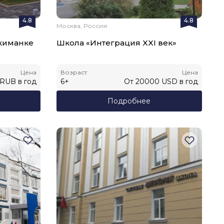
4.8
4.8
Москва, Россия
Якиманке
Школа «Интеграция XXI век»
Цена
Возраст
Цена
RUB
в год
6
+
От
20000
USD
в год
Подробнее