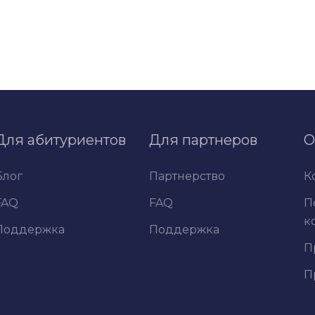
Для абитуриентов
Для партнеров
О
Блог
Партнерство
К
FAQ
FAQ
П
к
Поддержка
Поддержка
П
П