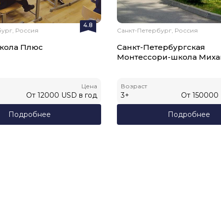
4.8
ург, Россия
Санкт-Петербург, Россия
школа Плюс
Санкт-Петербургская
Монтессори-школа Мих
Цена
Возраст
От
12000
USD
в год
3
+
От
150000
Подробнее
Подробнее