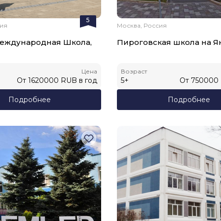
5
сия
Москва, Россия
Международная Школа,
Пироговская школа на 
Цена
Возраст
От
1620000
RUB
в год
5
+
От
750000
Подробнее
Подробнее