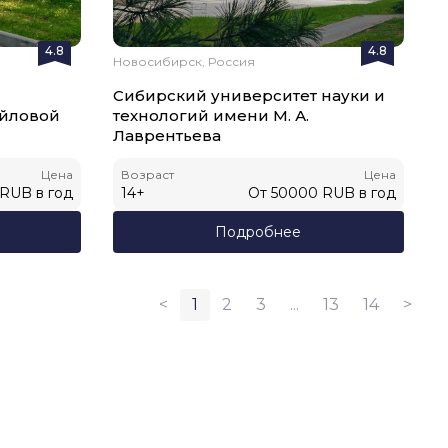
4.8
4.8
Новосибирск, Россия
Сибирский университет науки и
айловой
технологий имени М. А.
Лаврентьева
Цена
Возраст
Цена
RUB
в год
14
+
От
50000
RUB
в год
Подробнее
<
1
2
3
...
13
14
>