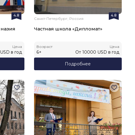
4.8
4.8
Санкт-Петербург, Россия
мназия
Частная школа «Дипломат»
Цена
Возраст
Цена
USD
в год
6
+
От
10000
USD
в год
Подробнее