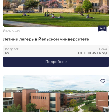
4.8
Йель, США
Летний лагерь в Йельском университете
Возраст
Цена
12
+
От
5000
USD
в год
Подробнее