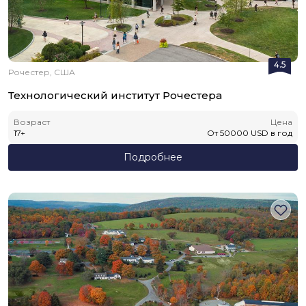
4.5
Рочестер, США
Технологический институт Рочестера
Возраст
Цена
17
+
От
50000
USD
в год
Подробнее