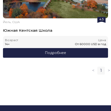
4.5
Йель, США
Южная Кентская Школа
Возраст
Цена
14
+
От
60000
USD
в год
Подробнее
<
1
>